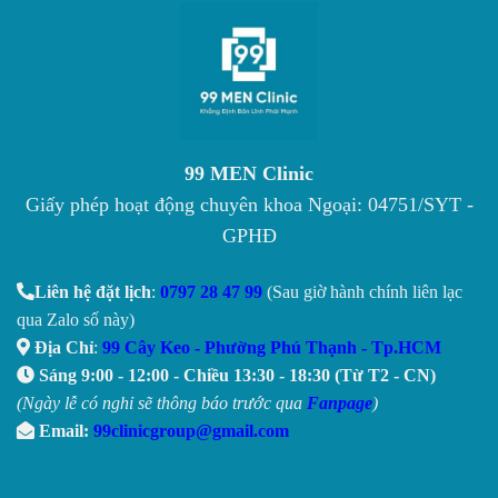
99 MEN Clinic
Giấy phép hoạt động chuyên khoa Ngoại: 04751/SYT -
GPHĐ
Liên hệ đặt lịch
:
0797 28 47 99
(Sau giờ hành chính liên lạc
qua Zalo số này)
Địa Chỉ
:
99 Cây Keo - Phường Phú Thạnh - Tp.HCM
Sáng 9:00 - 12:00 - Chiều 13:30 - 18:30 (Từ T2 - CN)
(Ngày lễ có nghỉ sẽ thông báo trước qua
Fanpage
)
Email:
99clinicgroup@gmail.com