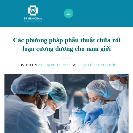
Skip
to
content
Các phương pháp phẫu thuật chữa rối
loạn cương dương cho nam giới
POSTED ON
23 THÁNG 12, 2023
BY
TS.BS LÊ TRỌNG KHÔI