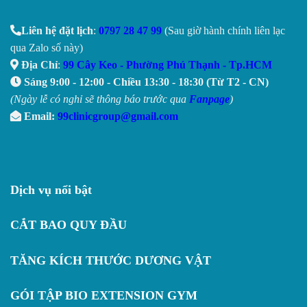
Liên hệ đặt lịch
:
0797 28 47 99
(Sau giờ hành chính liên lạc
qua Zalo số này)
Địa Chỉ
:
99 Cây Keo - Phường Phú Thạnh - Tp.HCM
Sáng 9:00 - 12:00 - Chiều 13:30 - 18:30 (Từ T2 - CN)
(Ngày lễ có nghỉ sẽ thông báo trước qua
Fanpage
)
Email:
99clinicgroup@gmail.com
Dịch vụ nổi bật
CẮT BAO QUY ĐẦU
TĂNG KÍCH THƯỚC DƯƠNG VẬT
GÓI TẬP BIO EXTENSION GYM