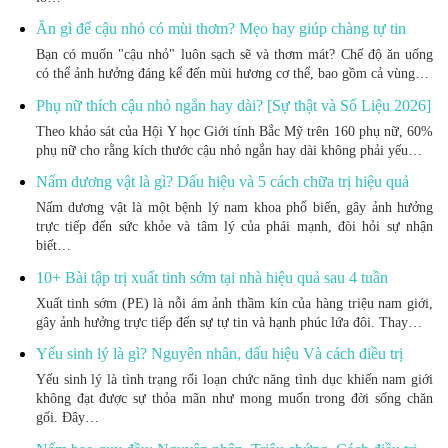
Ăn gì để cậu nhỏ có mùi thơm? Mẹo hay giúp chàng tự tin
Bạn có muốn "cậu nhỏ" luôn sạch sẽ và thơm mát? Chế độ ăn uống
có thể ảnh hưởng đáng kể đến mùi hương cơ thể, bao gồm cả vùng…
Phụ nữ thích cậu nhỏ ngắn hay dài? [Sự thật và Số Liệu 2026]
Theo khảo sát của Hội Y học Giới tính Bắc Mỹ trên 160 phụ nữ, 60%
phụ nữ cho rằng kích thước cậu nhỏ ngắn hay dài không phải yếu…
Nấm dương vật là gì? Dấu hiệu và 5 cách chữa trị hiệu quả
Nấm dương vật là một bệnh lý nam khoa phổ biến, gây ảnh hưởng
trực tiếp đến sức khỏe và tâm lý của phái mạnh, đòi hỏi sự nhận
biết…
10+ Bài tập trị xuất tinh sớm tại nhà hiệu quả sau 4 tuần
Xuất tinh sớm (PE) là nỗi ám ảnh thầm kín của hàng triệu nam giới,
gây ảnh hưởng trực tiếp đến sự tự tin và hạnh phúc lứa đôi. Thay…
Yếu sinh lý là gì? Nguyên nhân, dấu hiệu Và cách điều trị
Yếu sinh lý là tình trạng rối loạn chức năng tình dục khiến nam giới
không đạt được sự thỏa mãn như mong muốn trong đời sống chăn
gối. Đây…