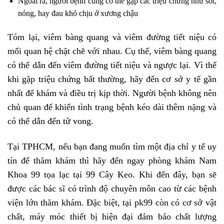
Ngoài ra, người bệnh cũng có thể gặp các triệu chứng như sốt,
nóng, hay đau khó chịu ở xương chậu
Tóm lại, viêm bàng quang và viêm đường tiết niệu có
mối quan hệ chặt chẽ với nhau. Cụ thể, viêm bàng quang
có thể dẫn đến viêm đường tiết niệu và ngược lại. Vì thế
khi gặp triệu chứng bất thường, hãy đến cơ sở y tế gần
nhất để khám và điều trị kịp thời. Người bệnh không nên
chủ quan để khiến tình trạng bệnh kéo dài thêm nặng và
có thể dẫn đến tử vong.
Tại TPHCM, nếu bạn đang muốn tìm một địa chỉ y tế uy
tín để thăm khám thì hãy đến ngay phòng khám Nam
Khoa 99 tọa lạc tại 99 Cây Keo. Khi đến đây, bạn sẽ
được các bác sĩ có trình độ chuyên môn cao từ các bệnh
viện lớn thăm khám. Đặc biệt, tại pk99 còn có cơ sở vật
chất, máy móc thiết bị hiện đại đảm bảo chất lượng