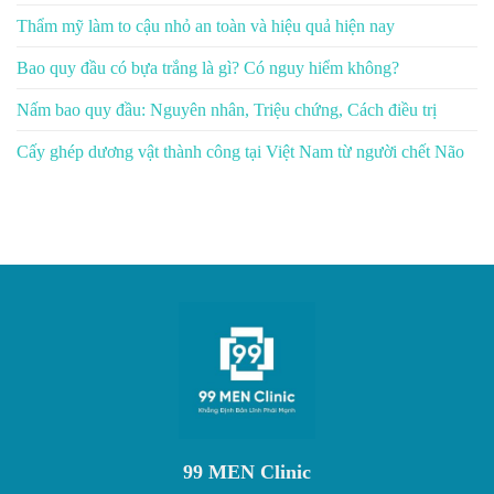
Thẩm mỹ làm to cậu nhỏ an toàn và hiệu quả hiện nay
Bao quy đầu có bựa trắng là gì? Có nguy hiểm không?
Nấm bao quy đầu: Nguyên nhân, Triệu chứng, Cách điều trị
Cấy ghép dương vật thành công tại Việt Nam từ người chết Não
99 MEN Clinic