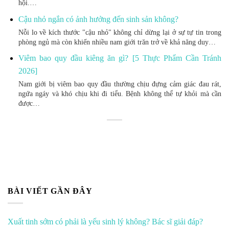
hội.…
Cậu nhỏ ngắn có ảnh hưởng đến sinh sản không?
Nỗi lo về kích thước "cậu nhỏ" không chỉ dừng lại ở sự tự tin trong
phòng ngủ mà còn khiến nhiều nam giới trăn trở về khả năng duy…
Viêm bao quy đầu kiêng ăn gì? [5 Thực Phẩm Cần Tránh
2026]
Nam giới bị viêm bao quy đầu thường chịu đựng cảm giác đau rát,
ngứa ngáy và khó chịu khi đi tiểu. Bệnh không thể tự khỏi mà cần
được…
BÀI VIẾT GẦN ĐÂY
Xuất tinh sớm có phải là yếu sinh lý không? Bác sĩ giải đáp?