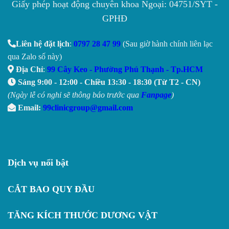
Giấy phép hoạt động chuyên khoa Ngoại: 04751/SYT -
GPHĐ
Liên hệ đặt lịch
:
0797 28 47 99
(Sau giờ hành chính liên lạc
qua Zalo số này)
Địa Chỉ
:
99 Cây Keo - Phường Phú Thạnh - Tp.HCM
Sáng 9:00 - 12:00 - Chiều 13:30 - 18:30 (Từ T2 - CN)
(Ngày lễ có nghỉ sẽ thông báo trước qua
Fanpage
)
Email:
99clinicgroup@gmail.com
Dịch vụ nổi bật
CẮT BAO QUY ĐẦU
TĂNG KÍCH THƯỚC DƯƠNG VẬT