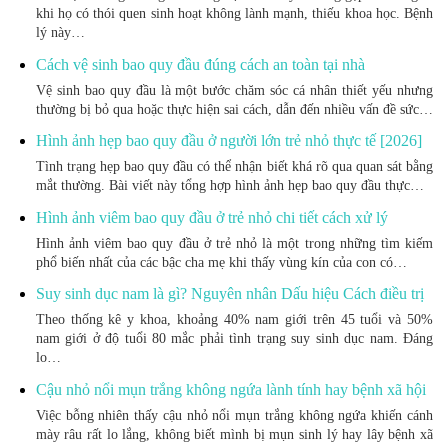
khi họ có thói quen sinh hoạt không lành mạnh, thiếu khoa học. Bệnh
lý này…
Cách vệ sinh bao quy đầu đúng cách an toàn tại nhà
Vệ sinh bao quy đầu là một bước chăm sóc cá nhân thiết yếu nhưng
thường bị bỏ qua hoặc thực hiện sai cách, dẫn đến nhiều vấn đề sức…
Hình ảnh hẹp bao quy đầu ở người lớn trẻ nhỏ thực tế [2026]
Tình trạng hẹp bao quy đầu có thể nhận biết khá rõ qua quan sát bằng
mắt thường. Bài viết này tổng hợp hình ảnh hẹp bao quy đầu thực…
Hình ảnh viêm bao quy đầu ở trẻ nhỏ chi tiết cách xử lý
Hình ảnh viêm bao quy đầu ở trẻ nhỏ là một trong những tìm kiếm
phổ biến nhất của các bậc cha mẹ khi thấy vùng kín của con có…
Suy sinh dục nam là gì? Nguyên nhân Dấu hiệu Cách điều trị
Theo thống kê y khoa, khoảng 40% nam giới trên 45 tuổi và 50%
nam giới ở độ tuổi 80 mắc phải tình trạng suy sinh dục nam. Đáng
lo…
Cậu nhỏ nổi mụn trắng không ngứa lành tính hay bệnh xã hội
Việc bỗng nhiên thấy cậu nhỏ nổi mụn trắng không ngứa khiến cánh
mày râu rất lo lắng, không biết mình bị mụn sinh lý hay lây bệnh xã