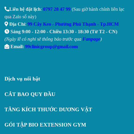
Liên hệ đặt lịch
:
0797 28 47 99
(Sau giờ hành chính liên lạc
qua Zalo số này)
Địa Chỉ
:
99 Cây Keo - Phường Phú Thạnh - Tp.HCM
Sáng 9:00 - 12:00 - Chiều 13:30 - 18:30 (Từ T2 - CN)
(Ngày lễ có nghỉ sẽ thông báo trước qua
Fanpage
)
Email:
99clinicgroup@gmail.com
Dịch vụ nổi bật
CẮT BAO QUY ĐẦU
TĂNG KÍCH THƯỚC DƯƠNG VẬT
GÓI TẬP BIO EXTENSION GYM