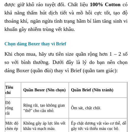
được giữ khô ráo tuyệt đối. Chất liệu
100% Cotton
có
khả năng thấm hút dịch tiết và mồ hôi cực tốt, tạo độ
thoáng khí, ngăn ngừa tình trạng hầm bí làm tăng sinh vi
khuẩn gây nhiễm trùng vết khâu.
Chọn dáng Boxer thay vì Brief
Khi chọn mua, hãy ưu tiên size quần rộng hơn 1 – 2 số
so với bình thường. Dưới đây là lý do bạn nên chọn
dáng Boxer (quần đùi) thay vì Brief (quần tam giác):
Tiêu
Quần Boxer (Nên chọn)
Quần Brief (Nên tránh)
chí
Độ
Rộng rãi, tạo không gian
rộng
Ôm sát, chật chội.
“thở” cho cậu nhỏ.
rãi
Mức độ
Không gây áp lực lên vết
Ép chặt dương vật vào cơ thể, dễ
chèn ép
khâu và mạch máu.
gây tức và thiếu máu cục bộ.