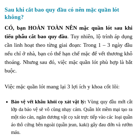
Sau khi cắt bao quy đầu có nên mặc quần lót
không?
CÓ, bạn HOÀN TOÀN NÊN mặc quần lót sau khi
tiểu phẫu cắt bao quy đầu
. Tuy nhiên, lộ trình áp dụng
cần linh hoạt theo từng giai đoạn: Trong 1 – 3 ngày đầu
nếu chỉ ở nhà, bạn có thể hạn chế mặc để vết thương khô
thoáng. Nhưng sau đó, việc mặc quần lót phù hợp là bắt
buộc.
Việc mặc quần lót mang lại 3 lợi ích y khoa cốt lõi:
Bảo vệ vết khâu khỏi cọ xát vật lý:
Vùng quy đầu mới cắt
lớp da bảo vệ sẽ vô cùng nhạy cảm. Quần lót mềm mại tạo ra
một rào cản, ngăn dương vật cọ xát trực tiếp vào các loại quần
áo thô cứng bên ngoài (quần jean, kaki) gây đau đớn và rướm
máu.