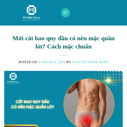
Skip
to
content
Mới cắt bao quy đầu có nên mặc quần
lót? Cách mặc chuẩn
POSTED ON
6 THÁNG 4, 2026
BY
TS.BS LÊ TRỌNG KHÔI