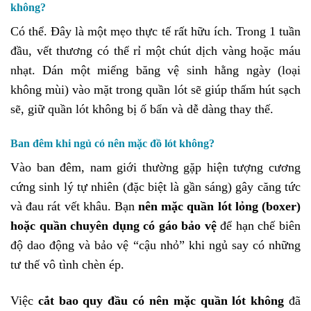
không?
Có thể. Đây là một mẹo thực tế rất hữu ích. Trong 1 tuần
đầu, vết thương có thể rỉ một chút dịch vàng hoặc máu
nhạt. Dán một miếng băng vệ sinh hằng ngày (loại
không mùi) vào mặt trong quần lót sẽ giúp thấm hút sạch
sẽ, giữ quần lót không bị ố bẩn và dễ dàng thay thế.
Ban đêm khi ngủ có nên mặc đồ lót không?
Vào ban đêm, nam giới thường gặp hiện tượng cương
cứng sinh lý tự nhiên (đặc biệt là gần sáng) gây căng tức
và đau rát vết khâu. Bạn
nên mặc quần lót lỏng (boxer)
hoặc quần chuyên dụng có gáo bảo vệ
để hạn chế biên
độ dao động và bảo vệ “cậu nhỏ” khi ngủ say có những
tư thế vô tình chèn ép.
Việc
cắt bao quy đầu có nên mặc quần lót không
đã