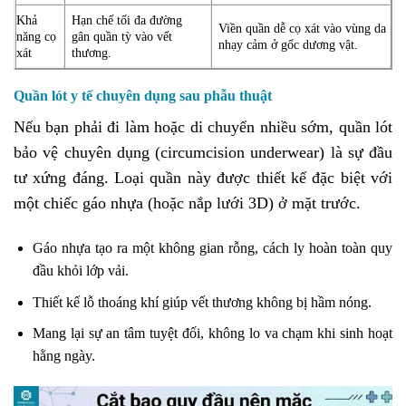
Khả
Hạn chế tối đa đường
Viền quần dễ cọ xát vào vùng da
năng cọ
gân quần tỳ vào vết
nhạy cảm ở gốc dương vật.
xát
thương.
Quần lót y tế chuyên dụng sau phẫu thuật
Nếu bạn phải đi làm hoặc di chuyển nhiều sớm, quần lót
bảo vệ chuyên dụng (circumcision underwear) là sự đầu
tư xứng đáng. Loại quần này được thiết kế đặc biệt với
một chiếc gáo nhựa (hoặc nắp lưới 3D) ở mặt trước.
Gáo nhựa tạo ra một không gian rỗng, cách ly hoàn toàn quy
đầu khỏi lớp vải.
Thiết kế lỗ thoáng khí giúp vết thương không bị hầm nóng.
Mang lại sự an tâm tuyệt đối, không lo va chạm khi sinh hoạt
hằng ngày.