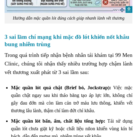
Hướng dẫn mặc quần lót đúng cách giúp nhanh lành vết thương
3 sai lầm chí mạng khi mặc đồ lót khiến nốt khâu
bung nhiễm trùng
Trong quá trình tiếp nhận bệnh nhân tái khám tại 99 Men
Clinic, chúng tôi nhận thấy nhiều trường hợp chậm lành
vết thương xuất phát từ 3 sai lầm sau:
Mặc quần lót quá chật (Brief bó, Jockstrap):
Việc mặc
quần chật ngay sau khi tháo băng tạo áp lực lớn, không chỉ
gây đau đớn mà còn làm cản trở máu lưu thông, khiến vết
thương lâu lành, thậm chí làm đứt chỉ khâu.
Mặc quần lót bẩn, ẩm, chất liệu tổng hợp:
Tái sử dụng
quần lót chưa giặt kỹ hoặc chất liệu nilon khiến vùng kín bí
bách, dẫn đến mưng mủ, nhiễm trùng vết khâu.