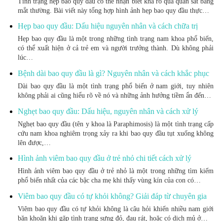
Tình trạng hẹp bao quy đầu có thể nhận biết khá rõ qua quan sát bằng
mắt thường. Bài viết này tổng hợp hình ảnh hẹp bao quy đầu thực…
Hẹp bao quy đầu: Dấu hiệu nguyên nhân và cách chữa trị
Hẹp bao quy đầu là một trong những tình trạng nam khoa phổ biến,
có thể xuất hiện ở cả trẻ em và người trưởng thành. Dù không phải
lúc…
Bệnh dài bao quy đầu là gì? Nguyên nhân và cách khắc phục
Dài bao quy đầu là một tình trạng phổ biến ở nam giới, tuy nhiên
không phải ai cũng hiểu rõ về nó và những ảnh hưởng tiềm ẩn đến…
Nghẹt bao quy đầu: Dấu hiệu, nguyên nhân và cách xử lý
Nghẹt bao quy đầu (tên y khoa là Paraphimosis) là một tình trạng cấp
cứu nam khoa nghiêm trọng xảy ra khi bao quy đầu tụt xuống không
lên được,…
Hình ảnh viêm bao quy đầu ở trẻ nhỏ chi tiết cách xử lý
Hình ảnh viêm bao quy đầu ở trẻ nhỏ là một trong những tìm kiếm
phổ biến nhất của các bậc cha mẹ khi thấy vùng kín của con có…
Viêm bao quy đầu có tự khỏi không? Giải đáp từ chuyên gia
Viêm bao quy đầu có tự khỏi không là câu hỏi khiến nhiều nam giới
băn khoăn khi gặp tình trạng sưng đỏ, đau rát, hoặc có dịch mủ ở…