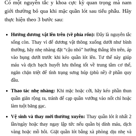
Có một nguyên tắc y khoa cực kỳ quan trọng mà nam
giới thường bỏ qua khi mặc quần lót sau tiểu phẫu. Hãy
thực hiện theo 3 bước sau:
Hướng dương vật lên trên (về phía rốn):
Đây là nguyên tắc
sống còn. Thay vì để dương vật thõng xuống dưới như bình
thường, hãy nhẹ nhàng đặt “cậu nhỏ” hướng thẳng lên trên, áp
vào bụng dưới trước khi kéo quần lót lên. Tư thế này giúp
máu và dịch bạch huyết lưu thông tốt về trung tâm cơ thể,
ngăn chặn triệt để tình trạng sưng húp (phù nề) ở phần quy
đầu.
Thao tác nhẹ nhàng:
Khi mặc hoặc cởi, hãy kéo phần thun
quần giãn rộng ra, tránh để cạp quần vướng vào nốt chỉ hoặc
làm tuột băng gạc.
Vệ sinh và thay mới thường xuyên:
Thay quần lót ít nhất 2
lần/ngày hoặc thay ngay lập tức nếu quần bị dính máu, dịch
vàng hoặc mồ hôi. Giặt quần lót bằng xà phòng dịu nhẹ và