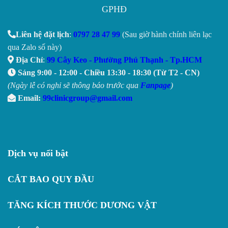
GPHĐ
Liên hệ đặt lịch
:
0797 28 47 99
(Sau giờ hành chính liên lạc
qua Zalo số này)
Địa Chỉ
:
99 Cây Keo - Phường Phú Thạnh - Tp.HCM
Sáng 9:00 - 12:00 - Chiều 13:30 - 18:30 (Từ T2 - CN)
(Ngày lễ có nghỉ sẽ thông báo trước qua
Fanpage
)
Email:
99clinicgroup@gmail.com
Dịch vụ nổi bật
CẮT BAO QUY ĐẦU
TĂNG KÍCH THƯỚC DƯƠNG VẬT