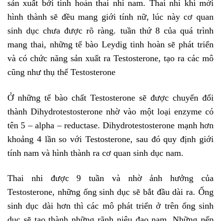
sản xuất bởi tinh hoàn thai nhi nam. Thai nhi khi mới
hình thành sẽ đều mang giới tính nữ, lúc này cơ quan
sinh dục chưa được rõ ràng. tuần thứ 8 của quá trình
mang thai, những tế bào Leydig tinh hoàn sẽ phát triển
và có chức năng sản xuất ra Testosterone, tạo ra các mô
cũng như thụ thể Testosterone
Ở những tế bào chất Testosterone sẽ được chuyển đổi
thành
Dihydrotestosterone
nhờ vào một loại enzyme có
tên 5 – alpha – reductase.
Dihydrotestosterone mạnh hơn
khoảng 4 lần so với Testosterone, sau đó quy định giới
tính nam và hình thành ra cơ quan sinh dục nam.
Thai nhi được 9 tuần và nhờ ảnh hưởng của
Testosterone, những ống sinh dục sẽ bắt đầu dài ra. Ống
sinh dục dài hơn thì các mô phát triển ở trên ống sinh
dục sẽ tạo thành những rãnh niệu đạo nam. Những nếp