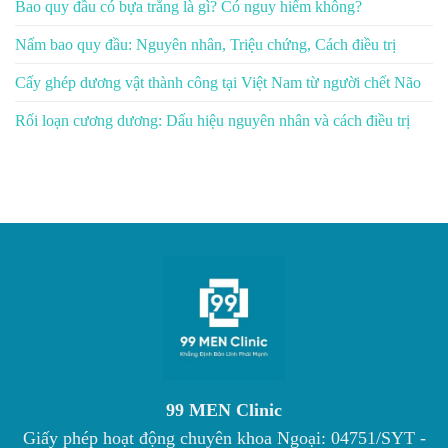
Bao quy đầu có bựa trắng là gì? Có nguy hiểm không?
Nấm bao quy đầu: Nguyên nhân, Triệu chứng, Cách điều trị
Cấy ghép dương vật thành công tại Việt Nam từ người chết Não
Rối loạn cương dương: Dấu hiệu nguyên nhân và cách điều trị
99 MEN Clinic
Giấy phép hoạt động chuyên khoa Ngoại: 04751/SYT -