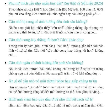
Phụ nữ thích cậu nhỏ ngắn hay dài? [Sự thật và Số Liệu 2026]
Theo khảo sát của Hội Y học Giới tính Bắc Mỹ trên 160 phụ nữ, 60%
phụ nữ cho rằng kích thước cậu nhỏ ngắn hay dài không phải yếu…
Cậu nhỏ bị cong có ảnh hưởng đến sinh sản không?
Nhiều nam giới khi nhận thấy "cậu nhỏ" không thẳng tắp thường rơi
vào trạng thái lo âu, tự ti, đặc biệt là nỗi sợ cậu nhỏ bị cong có…
Cậu nhỏ cong hay thẳng tốt hơn? Cách khắc phục
Trong tâm lý nam giới, hình dáng "cậu nhỏ" thường gắn liền với bản
lĩnh và sự tự tin. Câu hỏi "cậu nhỏ cong hay thẳng tốt hơn" không
chỉ…
Cậu nhỏ ngắn có ảnh hưởng đến sinh sản không?
Nỗi lo về kích thước "cậu nhỏ" không chỉ dừng lại ở sự tự tin trong
phòng ngủ mà còn khiến nhiều nam giới trăn trở về khả năng duy…
Ăn gì để cậu nhỏ có mùi thơm? Mẹo hay giúp chàng tự tin
Bạn có muốn "cậu nhỏ" luôn sạch sẽ và thơm mát? Chế độ ăn uống
có thể ảnh hưởng đáng kể đến mùi hương cơ thể, bao gồm cả vùng…
Hình ảnh viêm bao quy đầu ở trẻ nhỏ chi tiết cách xử lý
Hình ảnh viêm bao quy đầu ở trẻ nhỏ là một trong những tìm kiếm