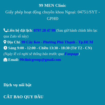
99 MEN Clinic
Giấy phép hoạt động chuyên khoa Ngoại: 04751/SYT -
GPHĐ
Liên hệ đặt lịch
:
0797 28 47 99
(Sau giờ hành chính liên lạc
qua Zalo số này)
Địa Chỉ
:
99 Cây Keo - Phường Phú Thạnh - Tp.HCM
Sáng 9:00 - 12:00 - Chiều 13:30 - 18:30 (Từ T2 - CN)
(Ngày lễ có nghỉ sẽ thông báo trước qua
Fanpage
)
Email:
99clinicgroup@gmail.com
Dịch vụ nổi bật
CẮT BAO QUY ĐẦU