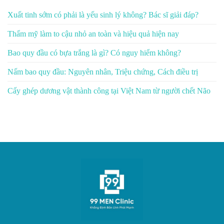
Xuất tinh sớm có phải là yếu sinh lý không? Bác sĩ giải đáp?
Thẩm mỹ làm to cậu nhỏ an toàn và hiệu quả hiện nay
Bao quy đầu có bựa trắng là gì? Có nguy hiểm không?
Nấm bao quy đầu: Nguyên nhân, Triệu chứng, Cách điều trị
Cấy ghép dương vật thành công tại Việt Nam từ người chết Não