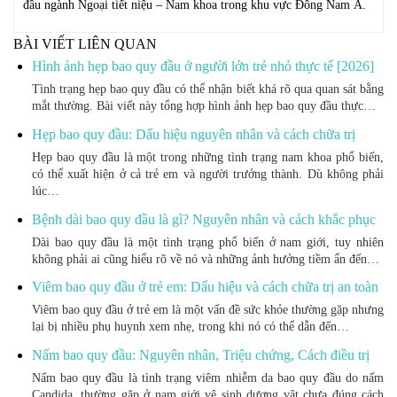
đầu ngành Ngoại tiết niệu – Nam khoa trong khu vực Đông Nam Á.
BÀI VIẾT LIÊN QUAN
Hình ảnh hẹp bao quy đầu ở người lớn trẻ nhỏ thực tế [2026]
Tình trạng hẹp bao quy đầu có thể nhận biết khá rõ qua quan sát bằng
mắt thường. Bài viết này tổng hợp hình ảnh hẹp bao quy đầu thực…
Hẹp bao quy đầu: Dấu hiệu nguyên nhân và cách chữa trị
Hẹp bao quy đầu là một trong những tình trạng nam khoa phổ biến,
có thể xuất hiện ở cả trẻ em và người trưởng thành. Dù không phải
lúc…
Bệnh dài bao quy đầu là gì? Nguyên nhân và cách khắc phục
Dài bao quy đầu là một tình trạng phổ biến ở nam giới, tuy nhiên
không phải ai cũng hiểu rõ về nó và những ảnh hưởng tiềm ẩn đến…
Viêm bao quy đầu ở trẻ em: Dấu hiệu và cách chữa trị an toàn
Viêm bao quy đầu ở trẻ em là một vấn đề sức khỏe thường gặp nhưng
lại bị nhiều phụ huynh xem nhẹ, trong khi nó có thể dẫn đến…
Nấm bao quy đầu: Nguyên nhân, Triệu chứng, Cách điều trị
Nấm bao quy đầu là tình trạng viêm nhiễm da bao quy đầu do nấm
Candida, thường gặp ở nam giới vệ sinh dương vật chưa đúng cách