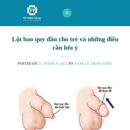
Skip
to
content
Lột bao quy đầu cho trẻ và những điều
cần lưu ý
POSTED ON
22 THÁNG 9, 2022
BY
TS.BS LÊ TRỌNG KHÔI