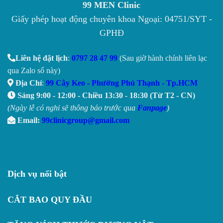
99 MEN Clinic
Giấy phép hoạt động chuyên khoa Ngoại: 04751/SYT -
GPHĐ
Liên hệ đặt lịch
:
0797 28 47 99
(Sau giờ hành chính liên lạc
qua Zalo số này)
Địa Chỉ
:
99 Cây Keo - Phường Phú Thạnh - Tp.HCM
Sáng 9:00 - 12:00 - Chiều 13:30 - 18:30 (Từ T2 - CN)
(Ngày lễ có nghỉ sẽ thông báo trước qua
Fanpage
)
Email:
99clinicgroup@gmail.com
Dịch vụ nổi bật
CẮT BAO QUY ĐẦU