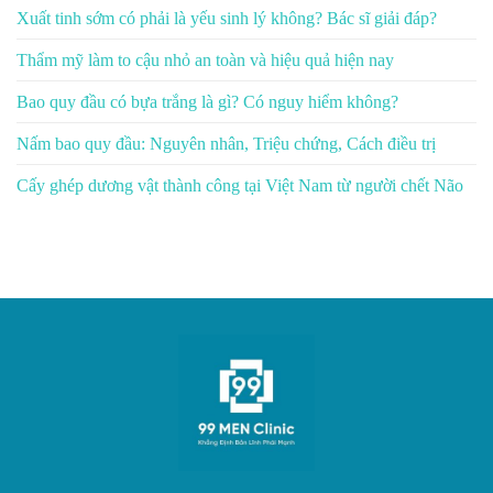
Xuất tinh sớm có phải là yếu sinh lý không? Bác sĩ giải đáp?
Thẩm mỹ làm to cậu nhỏ an toàn và hiệu quả hiện nay
Bao quy đầu có bựa trắng là gì? Có nguy hiểm không?
Nấm bao quy đầu: Nguyên nhân, Triệu chứng, Cách điều trị
Cấy ghép dương vật thành công tại Việt Nam từ người chết Não