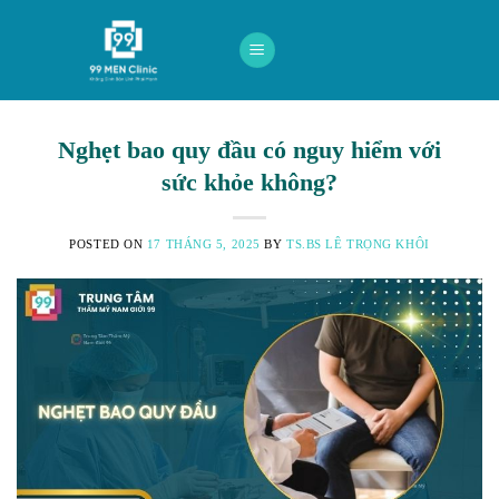
Skip
to
content
Nghẹt bao quy đầu có nguy hiểm với
sức khỏe không?
POSTED ON
17 THÁNG 5, 2025
BY
TS.BS LÊ TRỌNG KHÔI