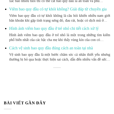
xác bao nhiêu tuổi thì có thể cắt bao quy đầu là an toàn và phù…
Viêm bao quy đầu có tự khỏi không? Giải đáp từ chuyên gia
Viêm bao quy đầu có tự khỏi không là câu hỏi khiến nhiều nam giới
băn khoăn khi gặp tình trạng sưng đỏ, đau rát, hoặc có dịch mủ ở…
Hình ảnh viêm bao quy đầu ở trẻ nhỏ chi tiết cách xử lý
Hình ảnh viêm bao quy đầu ở trẻ nhỏ là một trong những tìm kiếm
phổ biến nhất của các bậc cha mẹ khi thấy vùng kín của con có…
Cách vệ sinh bao quy đầu đúng cách an toàn tại nhà
Vệ sinh bao quy đầu là một bước chăm sóc cá nhân thiết yếu nhưng
thường bị bỏ qua hoặc thực hiện sai cách, dẫn đến nhiều vấn đề sức…
BÀI VIẾT GẦN ĐÂY