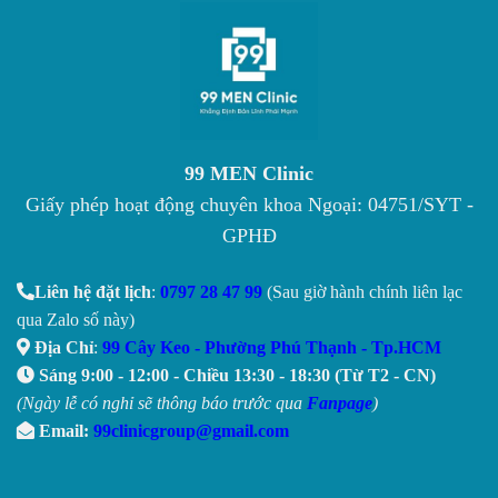
99 MEN Clinic
Giấy phép hoạt động chuyên khoa Ngoại: 04751/SYT -
GPHĐ
Liên hệ đặt lịch
:
0797 28 47 99
(Sau giờ hành chính liên lạc
qua Zalo số này)
Địa Chỉ
:
99 Cây Keo - Phường Phú Thạnh - Tp.HCM
Sáng 9:00 - 12:00 - Chiều 13:30 - 18:30 (Từ T2 - CN)
(Ngày lễ có nghỉ sẽ thông báo trước qua
Fanpage
)
Email:
99clinicgroup@gmail.com