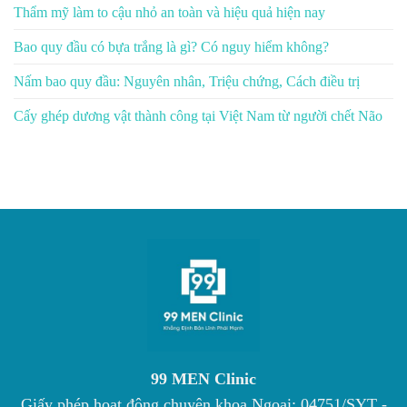
Thẩm mỹ làm to cậu nhỏ an toàn và hiệu quả hiện nay
Bao quy đầu có bựa trắng là gì? Có nguy hiểm không?
Nấm bao quy đầu: Nguyên nhân, Triệu chứng, Cách điều trị
Cấy ghép dương vật thành công tại Việt Nam từ người chết Não
99 MEN Clinic
Giấy phép hoạt động chuyên khoa Ngoại: 04751/SYT -