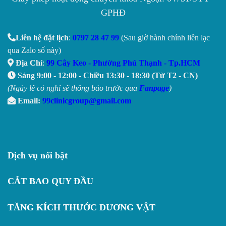
GPHĐ
Liên hệ đặt lịch
:
0797 28 47 99
(Sau giờ hành chính liên lạc
qua Zalo số này)
Địa Chỉ
:
99 Cây Keo - Phường Phú Thạnh - Tp.HCM
Sáng 9:00 - 12:00 - Chiều 13:30 - 18:30 (Từ T2 - CN)
(Ngày lễ có nghỉ sẽ thông báo trước qua
Fanpage
)
Email:
99clinicgroup@gmail.com
Dịch vụ nổi bật
CẮT BAO QUY ĐẦU
TĂNG KÍCH THƯỚC DƯƠNG VẬT