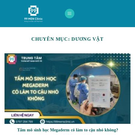
Skip
to
content
CHUYÊN MỤC:
DƯƠNG VẬT
Tấm mô sinh học Megaderm có làm to cậu nhỏ không?