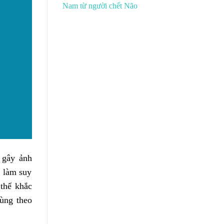
Nam từ người chết Não
 gây ảnh
, làm suy
 thể khắc
cùng theo