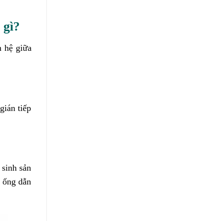
 gì?
n hệ giữa
gián tiếp
 sinh sản
c ống dẫn