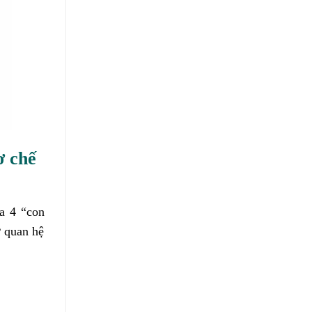
ơ chế
ua 4 “con
ở quan hệ