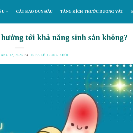
ỆU
CẮT BAO QUY ĐẦU
TĂNG KÍCH THƯỚC DƯƠNG VẬT
 hưởng tới khả năng sinh sản không?
HÁNG 12, 2025
BY
TS.BS LÊ TRỌNG KHÔI