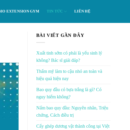
BIO EXTENSION GYM
TIN TỨC
LIÊN HỆ
BÀI VIẾT GẦN ĐÂY
Xuất tinh sớm có phải là yếu sinh lý
không? Bác sĩ giải đáp?
Thẩm mỹ làm to cậu nhỏ an toàn và
hiệu quả hiện nay
Bao quy đầu có bựa trắng là gì? Có
nguy hiểm không?
Nấm bao quy đầu: Nguyên nhân, Triệu
chứng, Cách điều trị
Cấy ghép dương vật thành công tại Việt