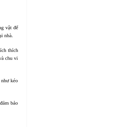
ng vật để
ại nhà.
ích thích
và chu vi
t như kéo
ể đảm bảo