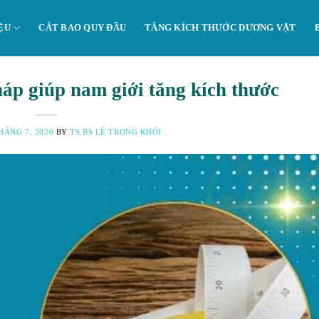
ỆU
CẮT BAO QUY ĐẦU
TĂNG KÍCH THƯỚC DƯƠNG VẬT
háp giúp nam giới tăng kích thước
HÁNG 7, 2026
BY
TS.BS LÊ TRỌNG KHÔI