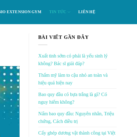
BIO EXTENSION GYM
TIN TỨC
LIÊN HỆ
BÀI VIẾT GẦN ĐÂY
Xuất tinh sớm có phải là yếu sinh lý
không? Bác sĩ giải đáp?
Thẩm mỹ làm to cậu nhỏ an toàn và
hiệu quả hiện nay
Bao quy đầu có bựa trắng là gì? Có
nguy hiểm không?
Nấm bao quy đầu: Nguyên nhân, Triệu
chứng, Cách điều trị
Cấy ghép dương vật thành công tại Việt