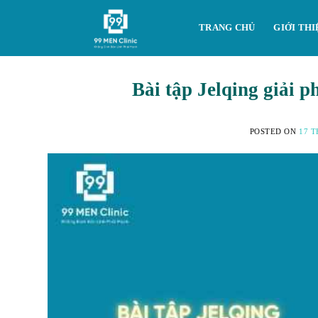
Skip
to
TRANG CHỦ
GIỚI THI
content
Bài tập Jelqing giải p
POSTED ON
17 T