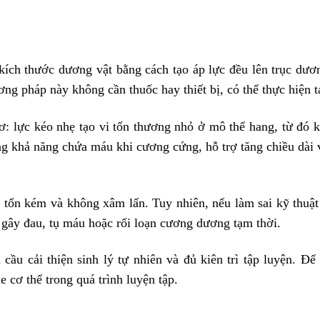
n kích thước dương vật bằng cách tạo áp lực đều lên trục dươ
ng pháp này không cần thuốc hay thiết bị, có thể thực hiện t
ơ: lực kéo nhẹ tạo vi tổn thương nhỏ ở mô thể hang, từ đó k
ng khả năng chứa máu khi cương cứng, hỗ trợ tăng chiều dài 
ít tốn kém và không xâm lấn. Tuy nhiên, nếu làm sai kỹ thuậ
gây đau, tụ máu hoặc rối loạn cương dương tạm thời.
cầu cải thiện sinh lý tự nhiên và đủ kiên trì tập luyện. Đ
e cơ thể trong quá trình luyện tập.