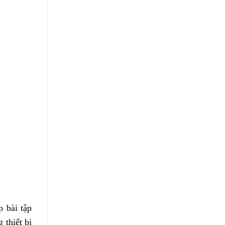
p bài tập
 thiết bị