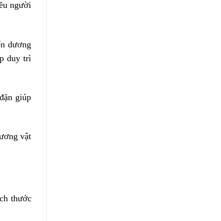
iều người
đến dương
p duy trì
 đặn giúp
dương vật
ích thước