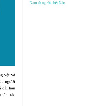
Nam từ người chết Não
g vật và
iều người
ả dài hạn
toàn, tác