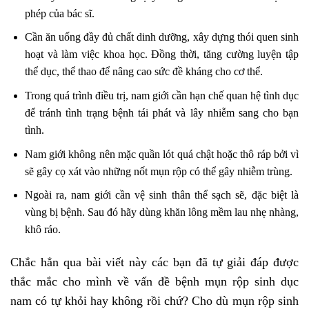
phép của bác sĩ.
Cần ăn uống đầy đủ chất dinh dưỡng, xây dựng thói quen sinh
hoạt và làm việc khoa học. Đồng thời, tăng cường luyện tập
thể dục, thể thao để nâng cao sức đề kháng cho cơ thể.
Trong quá trình điều trị, nam giới cần hạn chế quan hệ tình dục
để tránh tình trạng bệnh tái phát và lây nhiễm sang cho bạn
tình.
Nam giới không nên mặc quần lót quá chật hoặc thô ráp bởi vì
sẽ gây cọ xát vào những nốt mụn rộp có thể gây nhiễm trùng.
Ngoài ra, nam giới cần vệ sinh thân thể sạch sẽ, đặc biệt là
vùng bị bệnh. Sau đó hãy dùng khăn lông mềm lau nhẹ nhàng,
khô ráo.
Chắc hẳn qua bài viết này các bạn đã tự giải đáp được
thắc mắc cho mình về vấn đề bệnh mụn rộp sinh dục
nam có tự khỏi hay không rồi chứ? Cho dù mụn rộp sinh