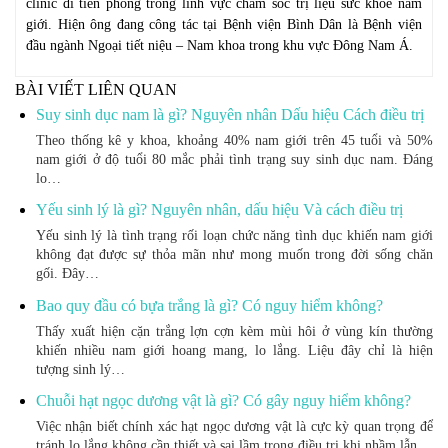
clinic đi tiên phong trong lĩnh vực chăm sóc trị liệu sức khỏe nam
giới. Hiện ông đang công tác tại Bệnh viện Bình Dân là Bệnh viện
đầu ngành Ngoại tiết niệu – Nam khoa trong khu vực Đông Nam Á.
BÀI VIẾT LIÊN QUAN
Suy sinh dục nam là gì? Nguyên nhân Dấu hiệu Cách điều trị
Theo thống kê y khoa, khoảng 40% nam giới trên 45 tuổi và 50%
nam giới ở độ tuổi 80 mắc phải tình trạng suy sinh dục nam. Đáng
lo…
Yếu sinh lý là gì? Nguyên nhân, dấu hiệu Và cách điều trị
Yếu sinh lý là tình trạng rối loạn chức năng tình dục khiến nam giới
không đạt được sự thỏa mãn như mong muốn trong đời sống chăn
gối. Đây…
Bao quy đầu có bựa trắng là gì? Có nguy hiểm không?
Thấy xuất hiện cặn trắng lợn cợn kèm mùi hôi ở vùng kín thường
khiến nhiều nam giới hoang mang, lo lắng. Liệu đây chỉ là hiện
tượng sinh lý…
Chuỗi hạt ngọc dương vật là gì? Có gây nguy hiểm không?
Việc nhận biết chính xác hạt ngọc dương vật là cực kỳ quan trọng để
tránh lo lắng không cần thiết và sai lầm trong điều trị khi nhầm lẫn…