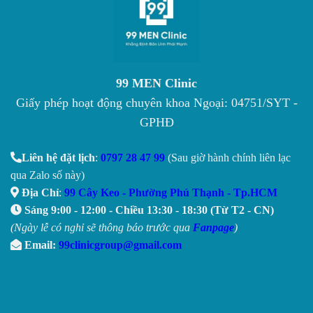
99 MEN Clinic
Giấy phép hoạt động chuyên khoa Ngoại: 04751/SYT -
GPHĐ
Liên hệ đặt lịch
:
0797 28 47 99
(Sau giờ hành chính liên lạc
qua Zalo số này)
Địa Chỉ
:
99 Cây Keo - Phường Phú Thạnh - Tp.HCM
Sáng 9:00 - 12:00 - Chiều 13:30 - 18:30 (Từ T2 - CN)
(Ngày lễ có nghỉ sẽ thông báo trước qua
Fanpage
)
Email:
99clinicgroup@gmail.com