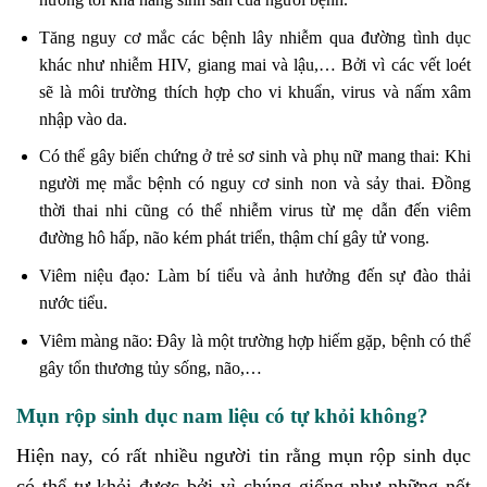
Tăng nguy cơ mắc các bệnh lây nhiễm qua đường tình dục
khác như nhiễm HIV, giang mai
và lậu,… Bởi vì các vết loét
sẽ là môi trường thích hợp cho vi khuẩn, virus và nấm xâm
nhập vào da.
Có thể gây biến chứng ở trẻ sơ sinh và phụ nữ mang thai: Khi
người mẹ mắc bệnh có nguy cơ sinh non và sảy thai. Đồng
thời thai nhi cũng có thể nhiễm virus từ mẹ dẫn đến viêm
đường hô hấp, não kém phát triển, thậm chí gây tử vong.
Viêm niệu đạo
:
Làm bí tiểu và ảnh hưởng đến sự đào thải
nước tiểu.
Viêm màng não: Đây là một trường hợp hiếm gặp, bệnh có thể
gây tổn thương tủy sống, não,…
Mụn rộp sinh dục nam liệu có tự khỏi không?
Hiện nay, có rất nhiều người tin rằng mụn rộp sinh dục
có thể tự khỏi được bởi vì chúng giống như những nốt