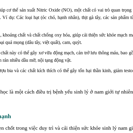
úp cơ thể sản xuất Nitric Oxide (NO), một chất có vai trò quan trọng 
í dụ: Các loại hạt (óc chó, hạnh nhân), thịt gà tây, các sản phẩm t
 khoáng chất và chất chống oxy hóa, giúp cải thiện sức khỏe mạch m
ại quả mọng (dâu tây, việt quất), cam, quýt.
hất này có thể gây xơ vữa động mạch, cản trở lưu thông máu, bao 
 rán nhiều dầu mỡ, nội tạng động vật.
 bia và các chất kích thích có thể gây tổn hại thần kinh, giảm testo
ọc là một cách điều trị bệnh yếu sinh lý ở nam giới tự nhiên
 mạnh
n chốt trong việc duy trì và cải thiện sức khỏe sinh lý nam g