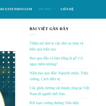
BIO EXTENSION GYM
TIN TỨC
LIÊN HỆ
BÀI VIẾT GẦN ĐÂY
Thẩm mỹ làm to cậu nhỏ an toàn và
hiệu quả hiện nay
Bao quy đầu có bựa trắng là gì? Có
nguy hiểm không?
Nấm bao quy đầu: Nguyên nhân, Triệu
chứng, Cách điều trị
Cấy ghép dương vật thành công tại Việt
Nam từ người chết Não
Rối loạn cương dương: Dấu hiệu