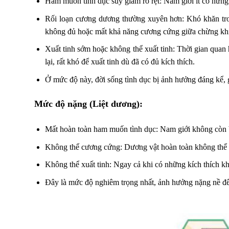
Ham muốn tình dục suy giảm rõ rệt: Nam giới ít có hứng
Rối loạn cương dương thường xuyên hơn: Khó khăn tron
không đủ hoặc mất khả năng cương cứng giữa chừng khi
Xuất tinh sớm hoặc không thể xuất tinh: Thời gian quan
lại, rất khó để xuất tinh dù đã có đủ kích thích.
Ở mức độ này, đời sống tình dục bị ảnh hưởng đáng kể, gâ
Mức độ nặng (Liệt dương):
Mất hoàn toàn ham muốn tình dục: Nam giới không còn b
Không thể cương cứng: Dương vật hoàn toàn không thể c
Không thể xuất tinh: Ngay cả khi có những kích thích khác
Đây là mức độ nghiêm trọng nhất, ảnh hưởng nặng nề đến