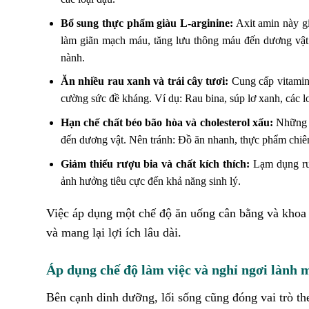
Bổ sung thực phẩm giàu L-arginine:
Axit amin này gi
làm giãn mạch máu, tăng lưu thông máu đến dương vật. V
nành.
Ăn nhiều rau xanh và trái cây tươi:
Cung cấp vitamin,
cường sức đề kháng. Ví dụ: Rau bina, súp lơ xanh, các lo
Hạn chế chất béo bão hòa và cholesterol xấu:
Những c
đến dương vật. Nên tránh: Đồ ăn nhanh, thực phẩm chiên
Giảm thiểu rượu bia và chất kích thích:
Lạm dụng rượu
ảnh hưởng tiêu cực đến khả năng sinh lý.
Việc áp dụng một chế độ ăn uống cân bằng và khoa h
và mang lại lợi ích lâu dài.
Áp dụng chế độ làm việc và nghỉ ngơi lành
Bên cạnh dinh dưỡng, lối sống cũng đóng vai trò the