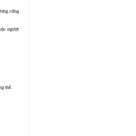
cương cứng
hoặc ngược
g thể.