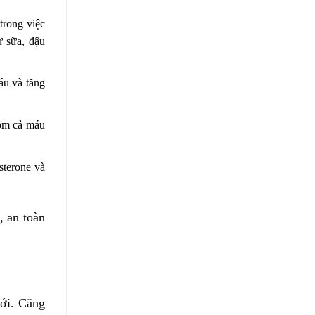
trong việc
ừ sữa, đậu
áu và tăng
gồm cả máu
sterone và
, an toàn
iới. Căng