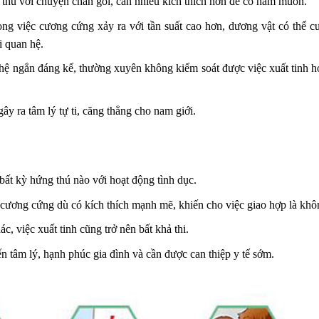
 thú với chuyện chăn gối, cần nhiều kích thích hơn để có ham muốn.
g việc cương cứng xảy ra với tần suất cao hơn, dương vật có thể 
 quan hệ.
 hệ ngắn đáng kể, thường xuyên không kiểm soát được việc xuất tinh 
y ra tâm lý tự ti, căng thẳng cho nam giới.
ất kỳ hứng thú nào với hoạt động tình dục.
ương cứng dù có kích thích mạnh mẽ, khiến cho việc giao hợp là khôn
, việc xuất tinh cũng trở nên bất khả thi.
 tâm lý, hạnh phúc gia đình và cần được can thiệp y tế sớm.