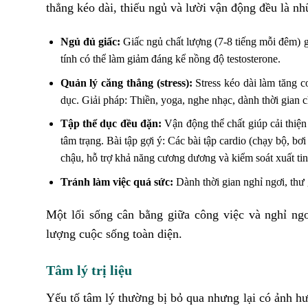
thẳng kéo dài, thiếu ngủ và lười vận động đều là nh
Ngủ đủ giấc:
Giấc ngủ chất lượng (7-8 tiếng mỗi đêm) g
tính có thể làm giảm đáng kể nồng độ testosterone.
Quản lý căng thẳng (stress):
Stress kéo dài làm tăng c
dục. Giải pháp: Thiền, yoga, nghe nhạc, dành thời gian c
Tập thể dục đều đặn:
Vận động thể chất giúp cải thiệ
tâm trạng. Bài tập gợi ý: Các bài tập cardio (chạy bộ, bơi
chậu, hỗ trợ khả năng cương dương và kiểm soát xuất tin
Tránh làm việc quá sức:
Dành thời gian nghỉ ngơi, thư g
Một lối sống cân bằng giữa công việc và nghỉ ngơ
lượng cuộc sống toàn diện.
Tâm lý trị liệu
Yếu tố tâm lý thường bị bỏ qua nhưng lại có ảnh hư