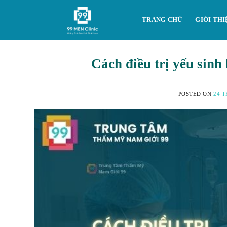
Skip
to
TRANG CHỦ
GIỚI THI
content
Cách điều trị yếu sinh
POSTED ON
24 T