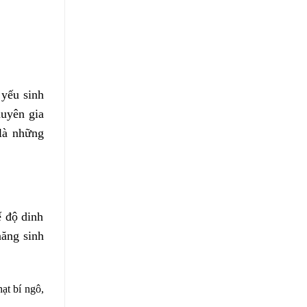
 yếu sinh
huyên gia
là những
ế độ dinh
năng sinh
hạt bí ngô,