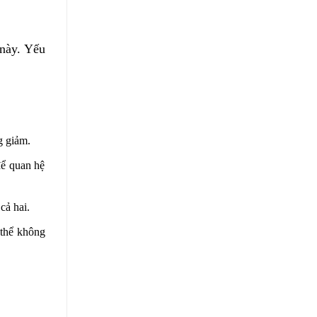
 này. Yếu
g giảm.
để quan hệ
cả hai.
 thể không