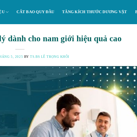
ỆU
CẮT BAO QUY ĐẦU
TĂNG KÍCH THƯỚC DƯƠNG VẬT
 lý dành cho nam giới hiệu quả cao
HÁNG 5, 2025
BY
TS.BS LÊ TRỌNG KHÔI