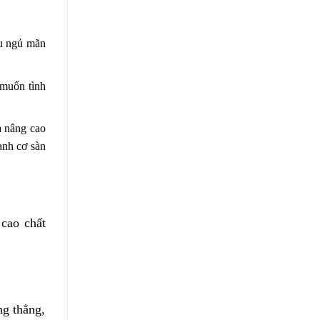
ếu ngủ mãn
 muốn tình
à nâng cao
mạnh cơ sàn
 cao chất
ng thẳng,