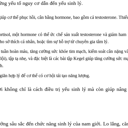
ững yếu tố nguy cơ dẫn đến yếu sinh lý.
iúp cơ thể phục hồi, cân bằng hormone, bao gồm cả testosterone. Thi
ortisol, một hormone có thể ức chế sản xuất testosterone và giảm ham
ho sở thích cá nhân, hoặc tìm sự hỗ trợ từ chuyên gia tâm lý.
n tuần hoàn máu, tăng cường sức khỏe tim mạch, kiểm soát cân nặng v
 lội), tập tạ nhẹ, và đặc biệt là các bài tập Kegel giúp tăng cường sức 
h.
iãn hợp lý để cơ thể có cơ hội tái tạo năng lượng.
i không chỉ là cách điều trị yếu sinh lý mà còn giúp nâng
ởng sâu sắc đến chức năng sinh lý của nam giới. Lo lắng, că