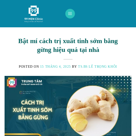
Skip
to
content
Bật mí cách trị xuất tinh sớm bằng
gừng hiệu quả tại nhà
POSTED ON
15 THÁNG 4, 2025
BY
TS.BS LÊ TRỌNG KHÔI