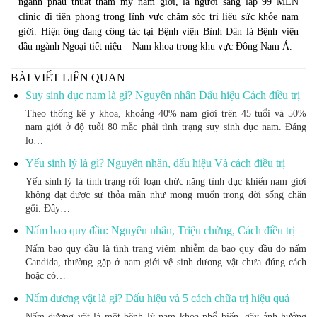
ngành phẫu thuật thẩm mỹ nam giới, là người sáng lập 99 MEN
clinic đi tiên phong trong lĩnh vực chăm sóc trị liệu sức khỏe nam
giới. Hiện ông đang công tác tại Bệnh viện Bình Dân là Bệnh viện
đầu ngành Ngoại tiết niệu – Nam khoa trong khu vực Đông Nam Á.
BÀI VIẾT LIÊN QUAN
Suy sinh dục nam là gì? Nguyên nhân Dấu hiệu Cách điều trị
Theo thống kê y khoa, khoảng 40% nam giới trên 45 tuổi và 50%
nam giới ở độ tuổi 80 mắc phải tình trạng suy sinh dục nam. Đáng
lo…
Yếu sinh lý là gì? Nguyên nhân, dấu hiệu Và cách điều trị
Yếu sinh lý là tình trạng rối loạn chức năng tình dục khiến nam giới
không đạt được sự thỏa mãn như mong muốn trong đời sống chăn
gối. Đây…
Nấm bao quy đầu: Nguyên nhân, Triệu chứng, Cách điều trị
Nấm bao quy đầu là tình trạng viêm nhiễm da bao quy đầu do nấm
Candida, thường gặp ở nam giới vệ sinh dương vật chưa đúng cách
hoặc có…
Nấm dương vật là gì? Dấu hiệu và 5 cách chữa trị hiệu quả
Nấm dương vật là một bệnh lý nam khoa phổ biến, gây ảnh hưởng