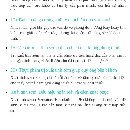
trực tiếp đến sức khỏe và tâm lý của phái mạnh, đòi hỏi sự nhận
biết…
10+ Bài tập tăng cường sinh lý nam hiệu quả sau 4 tuần
Nhiều nam giới khi gặp các vấn đề về phong độ thường loay hoay tìm
kiếm các giải pháp cấp tốc, nhưng lại quên mất rằng sức khỏe nam
tính…
15 Cách trị xuất tinh sớm tại nhà hiệu quả không dùng thuốc
Trị xuất tinh sớm tại nhà là giải pháp ưu tiên hàng đầu của phái mạnh
khi gặp tình trạng chưa đi đến chợ đã tiêu hết tiền. Thực tế,…
20+ Thực phẩm trị xuất tinh sớm giúp quý ông bền bỉ hơn
Xuất tinh sớm không chỉ là nỗi ám ảnh về tâm lý mà còn là tín hiệu
cho thấy cơ thể nam giới đang thiếu hụt các vi chất thiết…
Xuất tinh sớm: Dấu hiệu nhận biết và cách khắc phục
Xuất tinh sớm (Premature Ejaculation - PE) không chỉ là một vấn đề
sinh lý mà còn là rào cản tâm lý nặng nề, ảnh hưởng trực tiếp đến
sự…