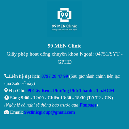
99 MEN Clinic
Giấy phép hoạt động chuyên khoa Ngoại: 04751/SYT -
GPHĐ
Liên hệ đặt lịch
:
0797 28 47 99
(Sau giờ hành chính liên lạc
qua Zalo số này)
Địa Chỉ
:
99 Cây Keo - Phường Phú Thạnh - Tp.HCM
Sáng 9:00 - 12:00 - Chiều 13:30 - 18:30 (Từ T2 - CN)
(Ngày lễ có nghỉ sẽ thông báo trước qua
Fanpage
)
Email:
99clinicgroup@gmail.com