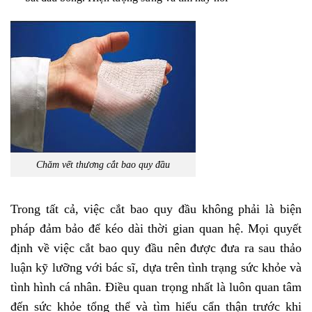
Chăm vết thương cắt bao quy đầu
Trong tất cả, việc cắt bao quy đầu không phải là biện
pháp đảm bảo để kéo dài thời gian quan hệ. Mọi quyết
định về việc cắt bao quy đầu nên được đưa ra sau thảo
luận kỹ lưỡng với bác sĩ, dựa trên tình trạng sức khỏe và
tình hình cá nhân. Điều quan trọng nhất là luôn quan tâm
đến sức khỏe tổng thể và tìm hiểu cẩn thận trước khi