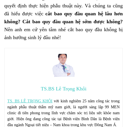
quyết định thực hiện phẫu thuật này. Và chúng ta cũng
đã hiểu được việc
cắt bao quy đầu quan hệ lâu hơn
không? Cắt bao quy đầu quan hệ sớm được không?
Nên anh em cứ yên tâm nhé cắt bao quy đầu không bị
ảnh hưởng sinh lý đâu nhé!
TS.BS Lê Trọng Khôi
TS. BS LÊ TRỌNG KHÔI
với kinh nghiệm 25 năm công tác trong
ngành phẫu thuật thẩm mỹ nam giới, là người sáng lập 99 MEN
clinic đi tiên phong trong lĩnh vực chăm sóc trị liệu sức khỏe nam
giới. Hiện ông đang công tác tại Bệnh viện Bình Dân là Bệnh viện
đầu ngành Ngoại tiết niệu – Nam khoa trong khu vực Đông Nam Á.