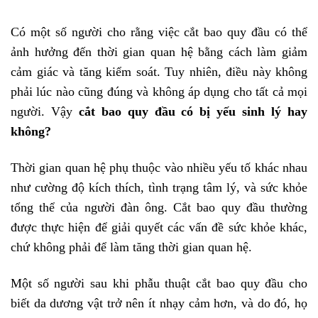
Có một số người cho rằng việc cắt bao quy đầu có thể
ảnh hưởng đến thời gian quan hệ bằng cách làm giảm
cảm giác và tăng kiểm soát. Tuy nhiên, điều này không
phải lúc nào cũng đúng và không áp dụng cho tất cả mọi
người. Vậy
cắt bao quy đầu có bị yếu sinh lý hay
không?
Thời gian quan hệ phụ thuộc vào nhiều yếu tố khác nhau
như cường độ kích thích, tình trạng tâm lý, và sức khỏe
tổng thể của người đàn ông. Cắt bao quy đầu thường
được thực hiện để giải quyết các vấn đề sức khỏe khác,
chứ không phải để làm tăng thời gian quan hệ.
Một số người sau khi phẫu thuật cắt bao quy đầu cho
biết da dương vật trở nên ít nhạy cảm hơn, và do đó, họ