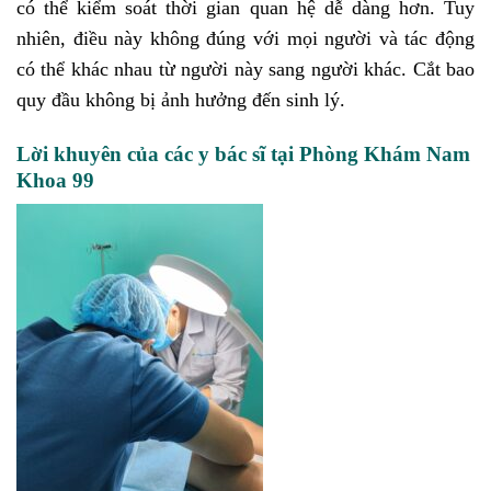
có thể kiểm soát thời gian quan hệ dễ dàng hơn. Tuy
nhiên, điều này không đúng với mọi người và tác động
có thể khác nhau từ người này sang người khác. Cắt bao
quy đầu không bị ảnh hưởng đến sinh lý.
Lời khuyên của các y bác sĩ tại Phòng Khám Nam
Khoa 99