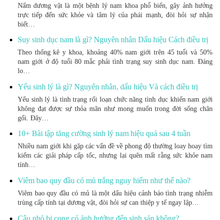
Nấm dương vật là một bệnh lý nam khoa phổ biến, gây ảnh hưởng
trực tiếp đến sức khỏe và tâm lý của phái mạnh, đòi hỏi sự nhận
biết…
Suy sinh dục nam là gì? Nguyên nhân Dấu hiệu Cách điều trị
Theo thống kê y khoa, khoảng 40% nam giới trên 45 tuổi và 50%
nam giới ở độ tuổi 80 mắc phải tình trạng suy sinh dục nam. Đáng
lo…
Yếu sinh lý là gì? Nguyên nhân, dấu hiệu Và cách điều trị
Yếu sinh lý là tình trạng rối loạn chức năng tình dục khiến nam giới
không đạt được sự thỏa mãn như mong muốn trong đời sống chăn
gối. Đây…
10+ Bài tập tăng cường sinh lý nam hiệu quả sau 4 tuần
Nhiều nam giới khi gặp các vấn đề về phong độ thường loay hoay tìm
kiếm các giải pháp cấp tốc, nhưng lại quên mất rằng sức khỏe nam
tính…
Viêm bao quy đầu có mủ trắng nguy hiểm như thế nào?
Viêm bao quy đầu có mủ là một dấu hiệu cảnh báo tình trạng nhiễm
trùng cấp tính tại dương vật, đòi hỏi sự can thiệp y tế ngay lập…
Cậu nhỏ bị cong có ảnh hưởng đến sinh sản không?