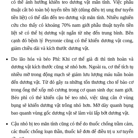
có thể ảnh hưởng khiến teo dương vật mãn tính. Việc phẫu
thuật cắt bỏ toàn bộ tuyến tiền liệt (dùng điều trị ung thư tuyến
tiền liệt) có thể dẫn đến teo dương vật mãn tính. Nhiều nghiên
cứu cho thấy có khoảng 70% nam giới phẫu thuật tuyến tiền
liệt sẽ có thể bị dương vật ngắn từ nhẹ đến trung bình. Bên
cạnh đó bệnh lý Peyronie cũng có thể khiến dương vật cong,
giảm chiều dài và kích thước dương vật.
Do lão hóa và béo Phì: Khi cơ thể già đi thì tinh hoàn và
dương vật kích thước cũng sẽ nhỏ hơn. Ngoài ra, cơ thể tích tụ
nhiều mỡ trong động mạch sẽ giảm lưu lượng máu tuần hoàn
đến dương vật. Từ đó gây ra những tổn thương cho tế bào cơ
trong ống thể xốp mô cương trong cơ quan sinh dục nam giới.
Béo phì có thẻ khiến cậu bé teo nhỏ, việc tăng cân ở vùng
bụng sẽ khiến dương vật trông nhỏ hơn. Mỡ dày quanh bụng
bao quanh vùng gốc dương vật sẽ làm vùi lấp bớt dương vật.
Cậu nhỏ bị teo mãn tính cũng có thể do thuốc chống trầm cảm,
các thuốc chống loạn thần, thuốc kê đơn để điều trị u xơ tuyến