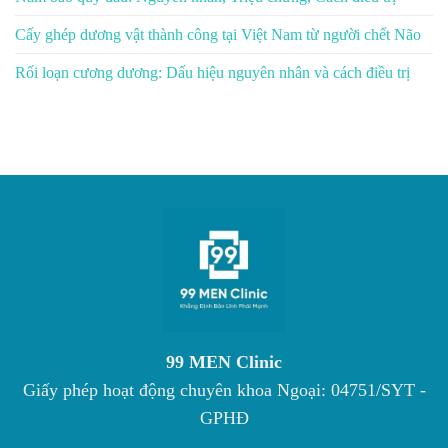
Cấy ghép dương vật thành công tại Việt Nam từ người chết Não
Rối loạn cương dương: Dấu hiệu nguyên nhân và cách điều trị
99 MEN Clinic
Giấy phép hoạt động chuyên khoa Ngoại: 04751/SYT -
GPHĐ