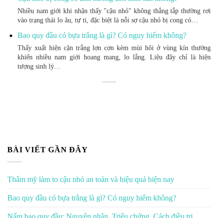
Nhiều nam giới khi nhận thấy "cậu nhỏ" không thẳng tắp thường rơi
vào trạng thái lo âu, tự ti, đặc biệt là nỗi sợ cậu nhỏ bị cong có…
Bao quy đầu có bựa trắng là gì? Có nguy hiểm không?
Thấy xuất hiện cặn trắng lợn cợn kèm mùi hôi ở vùng kín thường
khiến nhiều nam giới hoang mang, lo lắng. Liệu đây chỉ là hiện
tượng sinh lý…
BÀI VIẾT GẦN ĐÂY
Thẩm mỹ làm to cậu nhỏ an toàn và hiệu quả hiện nay
Bao quy đầu có bựa trắng là gì? Có nguy hiểm không?
Nấm bao quy đầu: Nguyên nhân, Triệu chứng, Cách điều trị