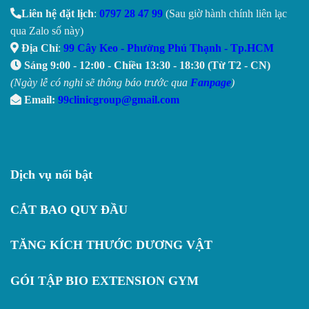
Liên hệ đặt lịch
:
0797 28 47 99
(Sau giờ hành chính liên lạc
qua Zalo số này)
Địa Chỉ
:
99 Cây Keo - Phường Phú Thạnh - Tp.HCM
Sáng 9:00 - 12:00 - Chiều 13:30 - 18:30 (Từ T2 - CN)
(Ngày lễ có nghỉ sẽ thông báo trước qua
Fanpage
)
Email:
99clinicgroup@gmail.com
Dịch vụ nổi bật
CẮT BAO QUY ĐẦU
TĂNG KÍCH THƯỚC DƯƠNG VẬT
GÓI TẬP BIO EXTENSION GYM