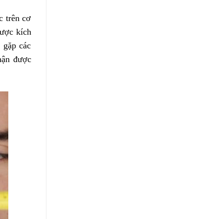
c trên cơ
được kích
 gặp các
hận được