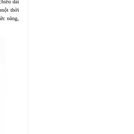
chiều dài
 một thời
hức năng,