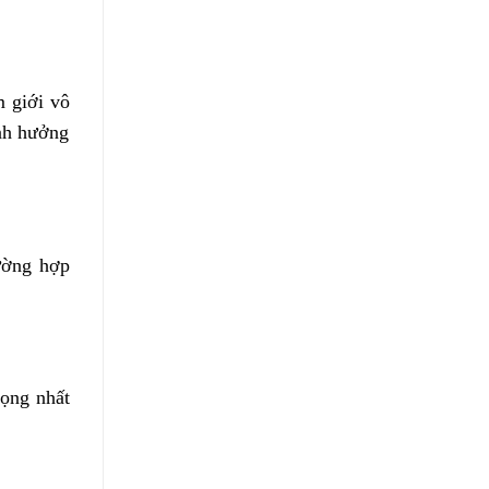
m giới vô
ảnh hưởng
ường hợp
rọng nhất