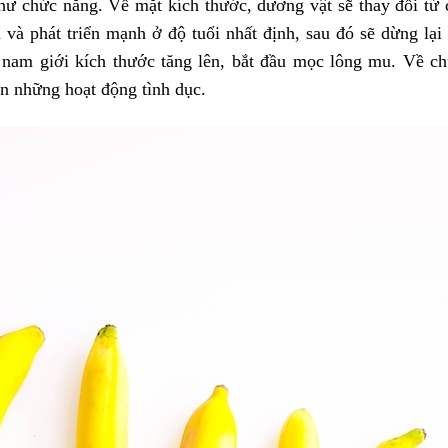
hư chức năng. Về mặt kích thước, dương vật sẽ thay đổi từ 
 và phát triển mạnh ở độ tuổi nhất định, sau đó sẽ dừng lại
ủa nam giới kích thước tăng lên, bắt đầu mọc lông mu. Về c
ện những hoạt động tình dục.