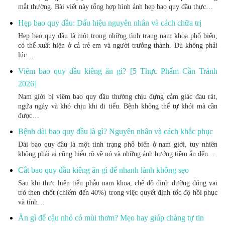
mắt thường. Bài viết này tổng hợp hình ảnh hẹp bao quy đầu thực…
Hẹp bao quy đầu: Dấu hiệu nguyên nhân và cách chữa trị
Hẹp bao quy đầu là một trong những tình trạng nam khoa phổ biến,
có thể xuất hiện ở cả trẻ em và người trưởng thành. Dù không phải
lúc…
Viêm bao quy đầu kiêng ăn gì? [5 Thực Phẩm Cần Tránh
2026]
Nam giới bị viêm bao quy đầu thường chịu đựng cảm giác đau rát,
ngứa ngáy và khó chịu khi đi tiểu. Bệnh không thể tự khỏi mà cần
được…
Bệnh dài bao quy đầu là gì? Nguyên nhân và cách khắc phục
Dài bao quy đầu là một tình trạng phổ biến ở nam giới, tuy nhiên
không phải ai cũng hiểu rõ về nó và những ảnh hưởng tiềm ẩn đến…
Cắt bao quy đầu kiêng ăn gì để nhanh lành không sẹo
Sau khi thực hiện tiểu phẫu nam khoa, chế độ dinh dưỡng đóng vai
trò then chốt (chiếm đến 40%) trong việc quyết định tốc độ hồi phục
và tính…
Ăn gì để cậu nhỏ có mùi thơm? Mẹo hay giúp chàng tự tin