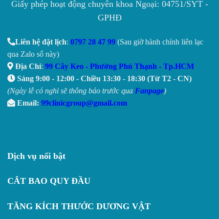
Giấy phép hoạt động chuyên khoa Ngoại: 04751/SYT -
GPHĐ
Liên hệ đặt lịch
:
0797 28 47 99
(Sau giờ hành chính liên lạc
qua Zalo số này)
Địa Chỉ
:
99 Cây Keo - Phường Phú Thạnh - Tp.HCM
Sáng 9:00 - 12:00 - Chiều 13:30 - 18:30 (Từ T2 - CN)
(Ngày lễ có nghỉ sẽ thông báo trước qua
Fanpage
)
Email:
99clinicgroup@gmail.com
Dịch vụ nổi bật
CẮT BAO QUY ĐẦU
TĂNG KÍCH THƯỚC DƯƠNG VẬT