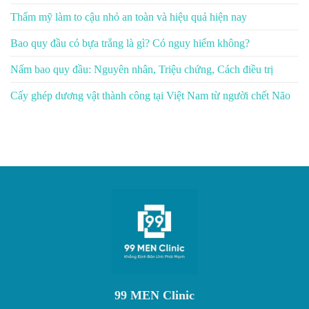
Thẩm mỹ làm to cậu nhỏ an toàn và hiệu quả hiện nay
Bao quy đầu có bựa trắng là gì? Có nguy hiểm không?
Nấm bao quy đầu: Nguyên nhân, Triệu chứng, Cách điều trị
Cấy ghép dương vật thành công tại Việt Nam từ người chết Não
99 MEN Clinic