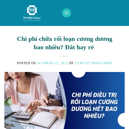
Skip
to
content
Chi phí chữa rối loạn cương dương
bao nhiêu? Đắt hay rẻ
POSTED ON
24 THÁNG 12, 2023
BY
TS.BS LÊ TRỌNG KHÔI