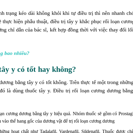
nh trạng kéo dài không khỏi khi tự điều trị thì nên nhanh c
 thực hiện phẫu thuật, điều trị tây y khắc phục rối loạn cươ
g chỉ dẫn của bác sĩ, kết hợp đồng thời với việc thay đổi lố
ng bao nhiêu?
tây y có tốt hay không?
dương bằng tây y có tốt không. Trên thực tế một trong nhữ
đó là dùng thuốc tây y. Điều trị rối loạn cương dương bằng
ạn cương dương bằng tây y hiệu quả. Nhóm thuốc sẽ gồm có Prostag
 vào thể hang gốc của dương vật để trị rối loạn cương dương
g hoạt chất như Tadalafil, Vardenafil, Sildenafil. Thuốc được ch