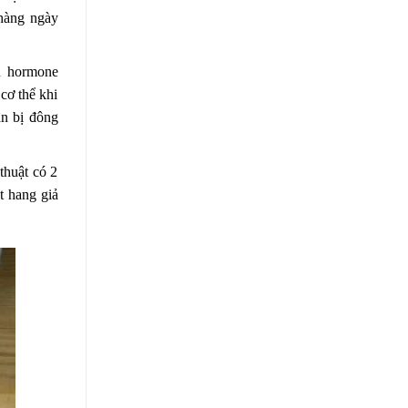
 hàng ngày
u hormone
cơ thể khi
ân bị đông
thuật có 2
t hang giả