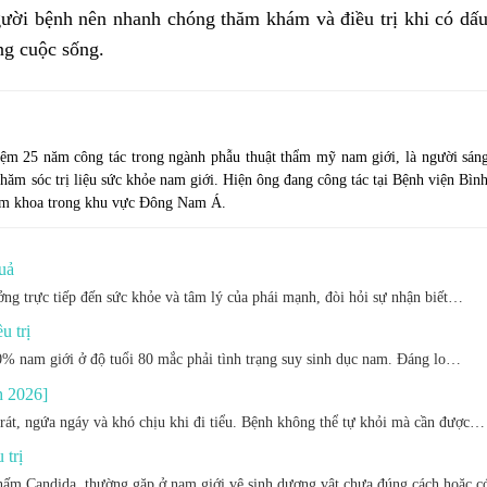
ười bệnh nên nhanh chóng thăm khám và điều trị khi có dấu
ng cuộc sống.
ệm 25 năm công tác trong ngành phẫu thuật thẩm mỹ nam giới, là người sáng
hăm sóc trị liệu sức khỏe nam giới. Hiện ông đang công tác tại Bệnh viện Bìn
Nam khoa trong khu vực Đông Nam Á.
uả
g trực tiếp đến sức khỏe và tâm lý của phái mạnh, đòi hỏi sự nhận biết…
u trị
0% nam giới ở độ tuổi 80 mắc phải tình trạng suy sinh dục nam. Đáng lo…
h 2026]
rát, ngứa ngáy và khó chịu khi đi tiểu. Bệnh không thể tự khỏi mà cần được…
 trị
 nấm Candida, thường gặp ở nam giới vệ sinh dương vật chưa đúng cách hoặc 