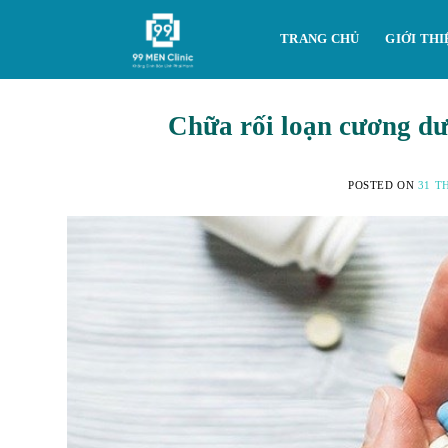
Skip
to
TRANG CHỦ
GIỚI THI
content
Chữa rối loạn cương dư
POSTED ON
31 T