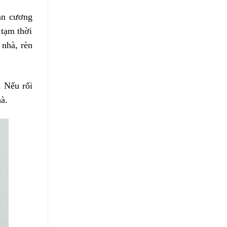
oạn cương
 tạm thời
 nhà, rèn
. Nếu rối
hà.