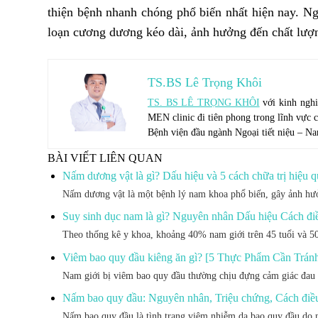
thiện bệnh nhanh chóng phổ biến nhất hiện nay. Ng
loạn cương dương kéo dài, ảnh hưởng đến chất lượ
TS.BS Lê Trọng Khôi
TS. BS LÊ TRỌNG KHÔI
với kinh nghi
MEN clinic đi tiên phong trong lĩnh vực c
Bệnh viện đầu ngành Ngoại tiết niệu – 
BÀI VIẾT LIÊN QUAN
Nấm dương vật là gì? Dấu hiệu và 5 cách chữa trị hiệu q
Nấm dương vật là một bệnh lý nam khoa phổ biến, gây ảnh hưởn
Suy sinh dục nam là gì? Nguyên nhân Dấu hiệu Cách điề
Theo thống kê y khoa, khoảng 40% nam giới trên 45 tuổi và 5
Viêm bao quy đầu kiêng ăn gì? [5 Thực Phẩm Cần Trán
Nam giới bị viêm bao quy đầu thường chịu đựng cảm giác đau 
Nấm bao quy đầu: Nguyên nhân, Triệu chứng, Cách điều
Nấm bao quy đầu là tình trạng viêm nhiễm da bao quy đầu do