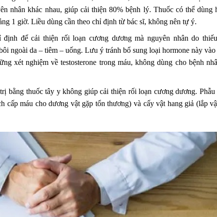
ên nhân khác nhau, giúp cải thiện 80% bệnh lý. Thuốc có thể dùng
ảng 1 giờ. Liều dùng cần theo chỉ định từ bác sĩ, không nên tự ý.
ỉ định để cải thiện rối loạn cương dương mà nguyên nhân do thiế
 bôi ngoài da – tiêm – uống. Lưu ý tránh bổ sung loại hormone này vào 
những xét nghiệm về testosterone trong máu, không dùng cho bệnh nh
rị bằng thuốc tây y không giúp cải thiện rối loạn cương dương. Phẫu 
 cấp máu cho dương vật gặp tổn thương) và cấy vật hang giả (lắp vậ