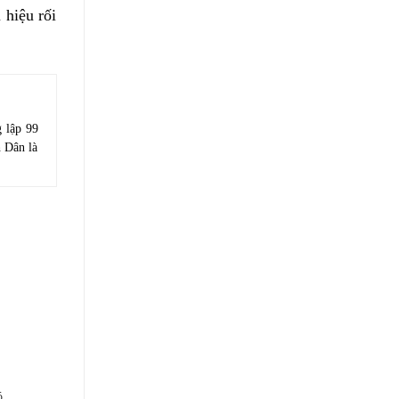
 hiệu rối
 lập 99
h Dân là
có…