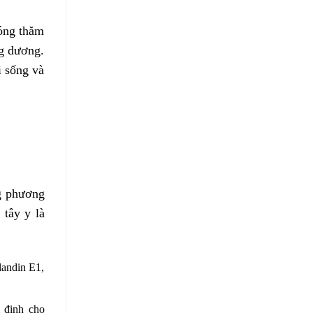
hóng thăm
ng dương.
i sống và
ng phương
 tây y là
landin E1,
ỉ định cho