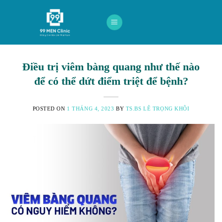
Skip
to
content
Điều trị viêm bàng quang như thế nào
để có thể dứt điểm triệt để bệnh?
POSTED ON
1 THÁNG 4, 2023
BY
TS.BS LÊ TRỌNG KHÔI