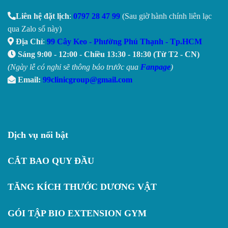
Liên hệ đặt lịch
:
0797 28 47 99
(Sau giờ hành chính liên lạc
qua Zalo số này)
Địa Chỉ
:
99 Cây Keo - Phường Phú Thạnh - Tp.HCM
Sáng 9:00 - 12:00 - Chiều 13:30 - 18:30 (Từ T2 - CN)
(Ngày lễ có nghỉ sẽ thông báo trước qua
Fanpage
)
Email:
99clinicgroup@gmail.com
Dịch vụ nổi bật
CẮT BAO QUY ĐẦU
TĂNG KÍCH THƯỚC DƯƠNG VẬT
GÓI TẬP BIO EXTENSION GYM