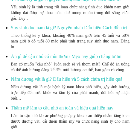
Yếu sinh lý là tình trạng rối loạn chức năng tình dục khiến nam giới
không đạt được sự thỏa mãn như mong muốn trong đời sống chăn
gối. Đây…
Suy sinh dục nam là gì? Nguyên nhân Dấu hiệu Cách điều trị
Theo thống kê y khoa, khoảng 40% nam giới trên 45 tuổi và 50%
nam giới ở độ tuổi 80 mắc phải tình trạng suy sinh dục nam. Đáng
lo…
Ăn gì để cậu nhỏ có mùi thơm? Mẹo hay giúp chàng tự tin
Bạn có muốn "cậu nhỏ" luôn sạch sẽ và thơm mát? Chế độ ăn uống
có thể ảnh hưởng đáng kể đến mùi hương cơ thể, bao gồm cả vùng…
Nấm dương vật là gì? Dấu hiệu và 5 cách chữa trị hiệu quả
Nấm dương vật là một bệnh lý nam khoa phổ biến, gây ảnh hưởng
trực tiếp đến sức khỏe và tâm lý của phái mạnh, đòi hỏi sự nhận
biết…
Thẩm mỹ làm to cậu nhỏ an toàn và hiệu quả hiện nay
Làm to cậu nhỏ là các phương pháp y khoa can thiệp nhằm tăng kích
thước dương vật, cải thiện thẩm mỹ và chức năng sinh lý cho nam
giới.…