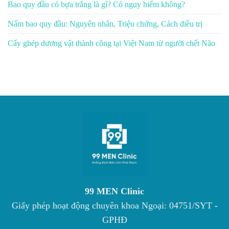
Bao quy đầu có bựa trắng là gì? Có nguy hiểm không?
Nấm bao quy đầu: Nguyên nhân, Triệu chứng, Cách điều trị
Cấy ghép dương vật thành công tại Việt Nam từ người chết Não
99 MEN Clinic
Giấy phép hoạt động chuyên khoa Ngoại: 04751/SYT -
GPHĐ