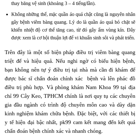
thay băng vệ sinh (khoảng 3 – 4 tiếng/lần).
Không những thế, mặc quần áo quá chật cũng là nguyên nhân
gây bệnh viêm bàng quang. Lý do là quần áo quá bó chặt sẽ
khiến nhiệt độ cơ thể tăng cao, từ đó gây ẩm vùng kín. Đây
được xem là cơ hội thuận lợi để vi khuẩn sinh sôi và phát triển.
Trên đây là một số biện pháp điều trị viêm bàng quang
triệt để và
hiệu quả. Nếu nghi ngờ có biểu hiện bệnh,
bạn không nên tự ý điều trị tại nhà mà cần đi khám để
được bác sĩ chẩn đoán chính xác bệnh và lên phác đồ
điều trị phù hợp. Và phòng khám Nam Khoa 99 tại địa
chỉ 99 Cây Keo, TPHCM chính là nơi quy tụ các chuyên
gia đầu ngành có trình độ chuyên môn cao và dày dặn
kinh nghiệm khám chữa bệnh. Đặc biệt, với các thiết bị
y tế hiện đại bậc nhất, pk99 cam kết mang đến kết quả
chẩn đoán bệnh chính xác và nhanh chóng.