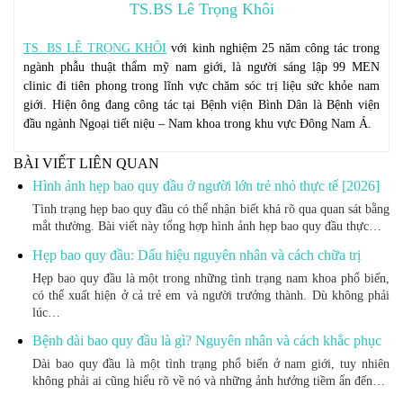
TS.BS Lê Trọng Khôi
TS. BS LÊ TRỌNG KHÔI
với kinh nghiệm 25 năm công tác trong
ngành phẫu thuật thẩm mỹ nam giới, là người sáng lập 99 MEN
clinic đi tiên phong trong lĩnh vực chăm sóc trị liệu sức khỏe nam
giới. Hiện ông đang công tác tại Bệnh viện Bình Dân là Bệnh viện
đầu ngành Ngoại tiết niệu – Nam khoa trong khu vực Đông Nam Á.
BÀI VIẾT LIÊN QUAN
Hình ảnh hẹp bao quy đầu ở người lớn trẻ nhỏ thực tế [2026]
Tình trạng hẹp bao quy đầu có thể nhận biết khá rõ qua quan sát bằng
mắt thường. Bài viết này tổng hợp hình ảnh hẹp bao quy đầu thực…
Hẹp bao quy đầu: Dấu hiệu nguyên nhân và cách chữa trị
Hẹp bao quy đầu là một trong những tình trạng nam khoa phổ biến,
có thể xuất hiện ở cả trẻ em và người trưởng thành. Dù không phải
lúc…
Bệnh dài bao quy đầu là gì? Nguyên nhân và cách khắc phục
Dài bao quy đầu là một tình trạng phổ biến ở nam giới, tuy nhiên
không phải ai cũng hiểu rõ về nó và những ảnh hưởng tiềm ẩn đến…