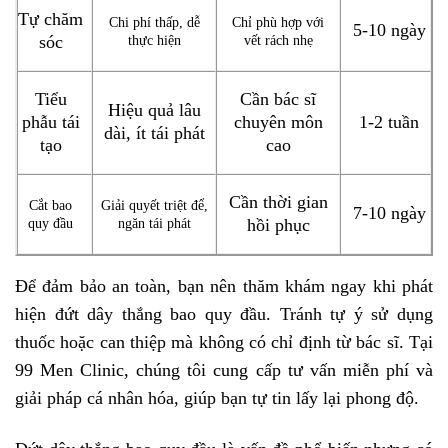
Tự chăm
Chi phí thấp, dễ
Chỉ phù hợp với
5-10 ngày
sóc
thực hiện
vết rách nhẹ
Tiểu
Cần bác sĩ
Hiệu quả lâu
phẫu tái
chuyên môn
1-2 tuần
dài, ít tái phát
tạo
cao
Cần thời gian
Cắt bao
Giải quyết triệt để,
7-10 ngày
quy đầu
ngăn tái phát
hồi phục
Để đảm bảo an toàn, bạn nên thăm khám ngay khi phát
hiện đứt dây thắng bao quy đầu. Tránh tự ý sử dụng
thuốc hoặc can thiệp mà không có chỉ định từ bác sĩ. Tại
99 Men Clinic, chúng tôi cung cấp tư vấn miễn phí và
giải pháp cá nhân hóa, giúp bạn tự tin lấy lại phong độ.