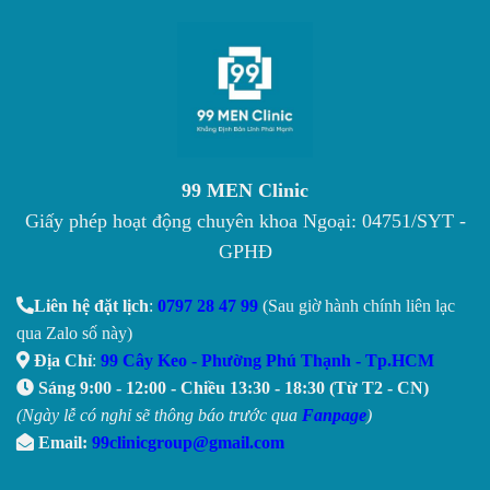
99 MEN Clinic
Giấy phép hoạt động chuyên khoa Ngoại: 04751/SYT -
GPHĐ
Liên hệ đặt lịch
:
0797 28 47 99
(Sau giờ hành chính liên lạc
qua Zalo số này)
Địa Chỉ
:
99 Cây Keo - Phường Phú Thạnh - Tp.HCM
Sáng 9:00 - 12:00 - Chiều 13:30 - 18:30 (Từ T2 - CN)
(Ngày lễ có nghỉ sẽ thông báo trước qua
Fanpage
)
Email:
99clinicgroup@gmail.com