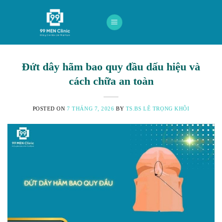
Skip
to
content
Đứt dây hãm bao quy đầu dấu hiệu và
cách chữa an toàn
POSTED ON
7 THÁNG 7, 2026
BY
TS.BS LÊ TRỌNG KHÔI