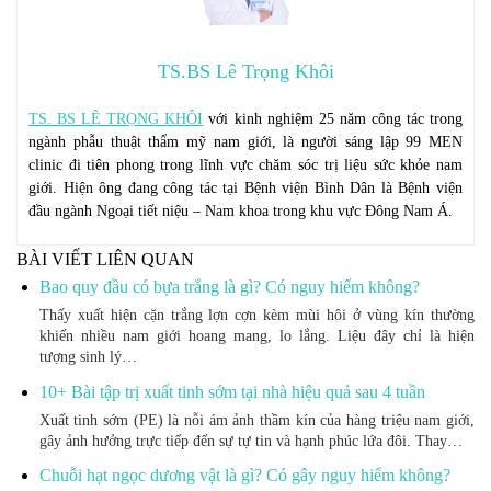
TS.BS Lê Trọng Khôi
TS. BS LÊ TRỌNG KHÔI
với kinh nghiệm 25 năm công tác trong
ngành phẫu thuật thẩm mỹ nam giới, là người sáng lập 99 MEN
clinic đi tiên phong trong lĩnh vực chăm sóc trị liệu sức khỏe nam
giới. Hiện ông đang công tác tại Bệnh viện Bình Dân là Bệnh viện
đầu ngành Ngoại tiết niệu – Nam khoa trong khu vực Đông Nam Á.
BÀI VIẾT LIÊN QUAN
Bao quy đầu có bựa trắng là gì? Có nguy hiểm không?
Thấy xuất hiện cặn trắng lợn cợn kèm mùi hôi ở vùng kín thường
khiến nhiều nam giới hoang mang, lo lắng. Liệu đây chỉ là hiện
tượng sinh lý…
10+ Bài tập trị xuất tinh sớm tại nhà hiệu quả sau 4 tuần
Xuất tinh sớm (PE) là nỗi ám ảnh thầm kín của hàng triệu nam giới,
gây ảnh hưởng trực tiếp đến sự tự tin và hạnh phúc lứa đôi. Thay…
Chuỗi hạt ngọc dương vật là gì? Có gây nguy hiểm không?