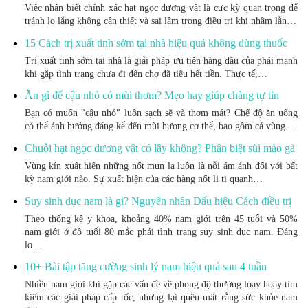
Việc nhận biết chính xác hạt ngọc dương vật là cực kỳ quan trọng để
tránh lo lắng không cần thiết và sai lầm trong điều trị khi nhầm lẫn…
15 Cách trị xuất tinh sớm tại nhà hiệu quả không dùng thuốc
Trị xuất tinh sớm tại nhà là giải pháp ưu tiên hàng đầu của phái mạnh
khi gặp tình trạng chưa đi đến chợ đã tiêu hết tiền. Thực tế,…
Ăn gì để cậu nhỏ có mùi thơm? Mẹo hay giúp chàng tự tin
Bạn có muốn "cậu nhỏ" luôn sạch sẽ và thơm mát? Chế độ ăn uống
có thể ảnh hưởng đáng kể đến mùi hương cơ thể, bao gồm cả vùng…
Chuỗi hạt ngọc dương vật có lây không? Phân biệt sùi mào gà
Vùng kín xuất hiện những nốt mụn lạ luôn là nỗi ám ảnh đối với bất
kỳ nam giới nào. Sự xuất hiện của các hàng nốt li ti quanh…
Suy sinh dục nam là gì? Nguyên nhân Dấu hiệu Cách điều trị
Theo thống kê y khoa, khoảng 40% nam giới trên 45 tuổi và 50%
nam giới ở độ tuổi 80 mắc phải tình trạng suy sinh dục nam. Đáng
lo…
10+ Bài tập tăng cường sinh lý nam hiệu quả sau 4 tuần
Nhiều nam giới khi gặp các vấn đề về phong độ thường loay hoay tìm
kiếm các giải pháp cấp tốc, nhưng lại quên mất rằng sức khỏe nam