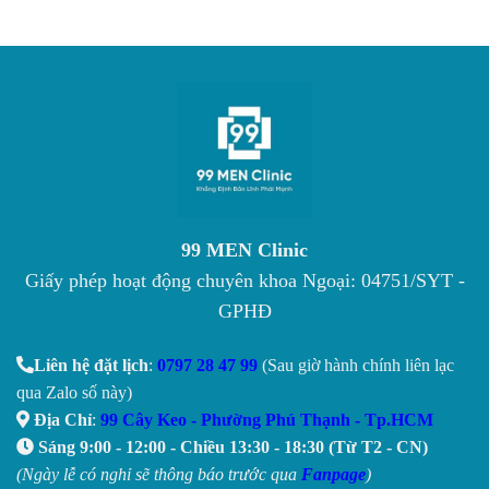
99 MEN Clinic
Giấy phép hoạt động chuyên khoa Ngoại: 04751/SYT -
GPHĐ
Liên hệ đặt lịch
:
0797 28 47 99
(Sau giờ hành chính liên lạc
qua Zalo số này)
Địa Chỉ
:
99 Cây Keo - Phường Phú Thạnh - Tp.HCM
Sáng 9:00 - 12:00 - Chiều 13:30 - 18:30 (Từ T2 - CN)
(Ngày lễ có nghỉ sẽ thông báo trước qua
Fanpage
)