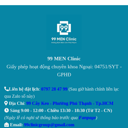
99 MEN Clinic
Giấy phép hoạt động chuyên khoa Ngoại: 04751/SYT -
GPHĐ
Liên hệ đặt lịch
:
0797 28 47 99
(Sau giờ hành chính liên lạc
qua Zalo số này)
Địa Chỉ
:
99 Cây Keo - Phường Phú Thạnh - Tp.HCM
Sáng 9:00 - 12:00 - Chiều 13:30 - 18:30 (Từ T2 - CN)
(Ngày lễ có nghỉ sẽ thông báo trước qua
Fanpage
)
Email:
99clinicgroup@gmail.com