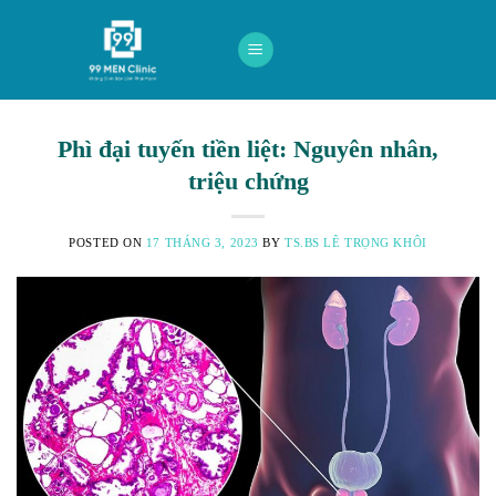
Skip
to
content
Phì đại tuyến tiền liệt: Nguyên nhân,
triệu chứng
POSTED ON
17 THÁNG 3, 2023
BY
TS.BS LÊ TRỌNG KHÔI