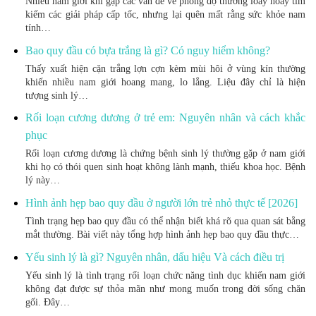
Nhiều nam giới khi gặp các vấn đề về phong độ thường loay hoay tìm
kiếm các giải pháp cấp tốc, nhưng lại quên mất rằng sức khỏe nam
tính…
Bao quy đầu có bựa trắng là gì? Có nguy hiểm không?
Thấy xuất hiện cặn trắng lợn cợn kèm mùi hôi ở vùng kín thường
khiến nhiều nam giới hoang mang, lo lắng. Liệu đây chỉ là hiện
tượng sinh lý…
Rối loạn cương dương ở trẻ em: Nguyên nhân và cách khắc
phục
Rối loạn cương dương là chứng bệnh sinh lý thường gặp ở nam giới
khi họ có thói quen sinh hoạt không lành mạnh, thiếu khoa học. Bệnh
lý này…
Hình ảnh hẹp bao quy đầu ở người lớn trẻ nhỏ thực tế [2026]
Tình trạng hẹp bao quy đầu có thể nhận biết khá rõ qua quan sát bằng
mắt thường. Bài viết này tổng hợp hình ảnh hẹp bao quy đầu thực…
Yếu sinh lý là gì? Nguyên nhân, dấu hiệu Và cách điều trị
Yếu sinh lý là tình trạng rối loạn chức năng tình dục khiến nam giới
không đạt được sự thỏa mãn như mong muốn trong đời sống chăn
gối. Đây…