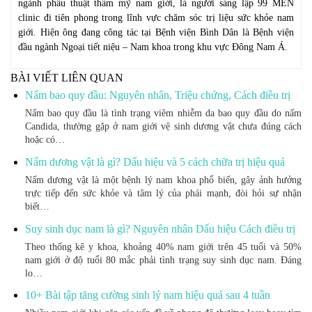
ngành phẫu thuật thẩm mỹ nam giới, là người sáng lập 99 MEN
clinic đi tiên phong trong lĩnh vực chăm sóc trị liệu sức khỏe nam
giới. Hiện ông đang công tác tại Bệnh viện Bình Dân là Bệnh viện
đầu ngành Ngoại tiết niệu – Nam khoa trong khu vực Đông Nam Á.
BÀI VIẾT LIÊN QUAN
Nấm bao quy đầu: Nguyên nhân, Triệu chứng, Cách điều trị
Nấm bao quy đầu là tình trạng viêm nhiễm da bao quy đầu do nấm
Candida, thường gặp ở nam giới vệ sinh dương vật chưa đúng cách
hoặc có…
Nấm dương vật là gì? Dấu hiệu và 5 cách chữa trị hiệu quả
Nấm dương vật là một bệnh lý nam khoa phổ biến, gây ảnh hưởng
trực tiếp đến sức khỏe và tâm lý của phái mạnh, đòi hỏi sự nhận
biết…
Suy sinh dục nam là gì? Nguyên nhân Dấu hiệu Cách điều trị
Theo thống kê y khoa, khoảng 40% nam giới trên 45 tuổi và 50%
nam giới ở độ tuổi 80 mắc phải tình trạng suy sinh dục nam. Đáng
lo…
10+ Bài tập tăng cường sinh lý nam hiệu quả sau 4 tuần