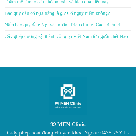
Thẩm mỹ làm to cậu nhỏ an toàn và hiệu quả hiện nay
Bao quy đầu có bựa trắng là gì? Có nguy hiểm không?
Nấm bao quy đầu: Nguyên nhân, Triệu chứng, Cách điều trị
Cấy ghép dương vật thành công tại Việt Nam từ người chết Não
99 MEN Clinic
Giấy phép hoạt động chuyên khoa Ngoại: 04751/SYT -