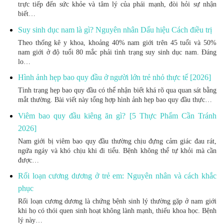
trực tiếp đến sức khỏe và tâm lý của phái mạnh, đòi hỏi sự nhận
biết…
Suy sinh dục nam là gì? Nguyên nhân Dấu hiệu Cách điều trị
Theo thống kê y khoa, khoảng 40% nam giới trên 45 tuổi và 50%
nam giới ở độ tuổi 80 mắc phải tình trạng suy sinh dục nam. Đáng
lo…
Hình ảnh hẹp bao quy đầu ở người lớn trẻ nhỏ thực tế [2026]
Tình trạng hẹp bao quy đầu có thể nhận biết khá rõ qua quan sát bằng
mắt thường. Bài viết này tổng hợp hình ảnh hẹp bao quy đầu thực…
Viêm bao quy đầu kiêng ăn gì? [5 Thực Phẩm Cần Tránh
2026]
Nam giới bị viêm bao quy đầu thường chịu đựng cảm giác đau rát,
ngứa ngáy và khó chịu khi đi tiểu. Bệnh không thể tự khỏi mà cần
được…
Rối loạn cương dương ở trẻ em: Nguyên nhân và cách khắc
phục
Rối loạn cương dương là chứng bệnh sinh lý thường gặp ở nam giới
khi họ có thói quen sinh hoạt không lành mạnh, thiếu khoa học. Bệnh
lý này…