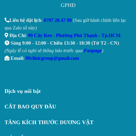
GPHĐ
Liên hệ đặt lịch
:
0797 28 47 99
(Sau giờ hành chính liên lạc
qua Zalo số này)
Địa Chỉ
:
99 Cây Keo - Phường Phú Thạnh - Tp.HCM
Sáng 9:00 - 12:00 - Chiều 13:30 - 18:30 (Từ T2 - CN)
(Ngày lễ có nghỉ sẽ thông báo trước qua
Fanpage
)
Email:
99clinicgroup@gmail.com
Dịch vụ nổi bật
CẮT BAO QUY ĐẦU
TĂNG KÍCH THƯỚC DƯƠNG VẬT