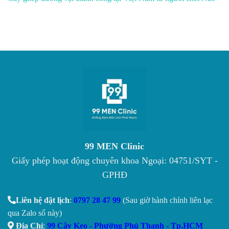
99 MEN Clinic
Giấy phép hoạt động chuyên khoa Ngoại: 04751/SYT -
GPHĐ
Liên hệ đặt lịch
:
0797 28 47 99
(Sau giờ hành chính liên lạc
qua Zalo số này)
Địa Chỉ
:
99 Cây Keo - Phường Phú Thạnh - Tp.HCM