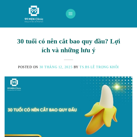
Skip
to
content
30 tuổi có nên cắt bao quy đầu? Lợi
ích và những lưu ý
POSTED ON
30 THÁNG 12, 2025
BY
TS.BS LÊ TRỌNG KHÔI