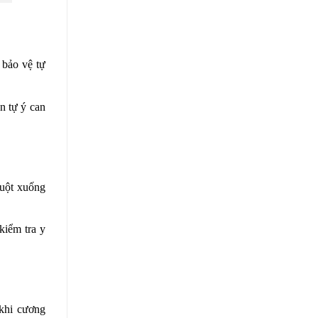
 bảo vệ tự
n tự ý can
tuột xuống
kiểm tra y
 khi cương