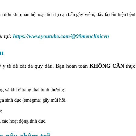
u đớn khi quan hệ hoặc tích tụ cặn bẩn gây viêm, đây là dấu hiệu bệnh
u tại:
https://www.youtube.com/@99menclinicvn
ầu
 y tế để cắt da quy đầu. Bạn hoàn toàn
KHÔNG CẦN
thực
 và khi ở trạng thái bình thường.
bựa sinh dục (smegma) gây mùi hôi.
g.
 các hoạt động tình dục.