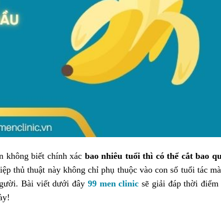
n không biết chính xác
bao nhiêu tuổi thì có thể cắt bao q
hiệp thủ thuật này không chỉ phụ thuộc vào con số tuổi tác m
người. Bài viết dưới đây
99 men clinic
sẽ giải đáp thời điểm
ày!