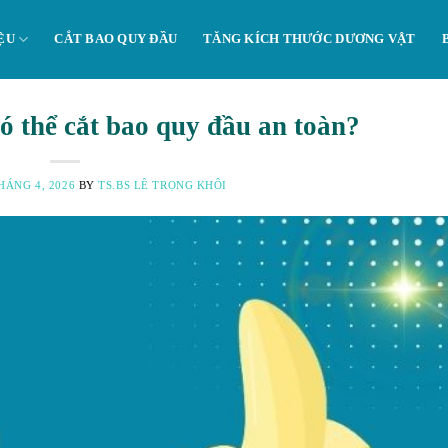
ỆU
CẮT BAO QUY ĐẦU
TĂNG KÍCH THƯỚC DƯƠNG VẬT
có thể cắt bao quy đầu an toàn?
HÁNG 4, 2026
BY
TS.BS LÊ TRỌNG KHÔI