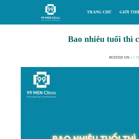
Skip
to
TRANG CHỦ
GIỚI THI
content
Bao nhiêu tuổi thì 
POSTED ON
13 T