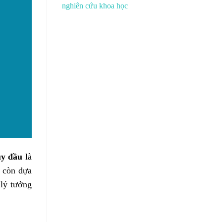
nghiên cứu khoa học
uy đầu
là
à còn dựa
 lý tưởng