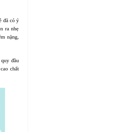
rẻ đã có ý
ễn ra nhẹ
iễm nặng,
o quy đầu
 cao chất