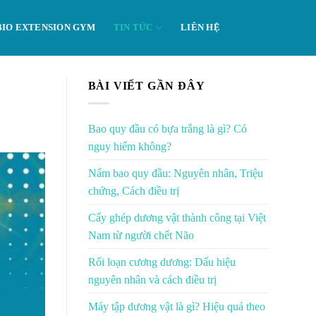
BIO EXTENSION GYM
TIN TỨC
LIÊN HỆ
BÀI VIẾT GẦN ĐÂY
Bao quy đầu có bựa trắng là gì? Có
nguy hiểm không?
Nấm bao quy đầu: Nguyên nhân, Triệu
chứng, Cách điều trị
Cấy ghép dương vật thành công tại Việt
Nam từ người chết Não
Rối loạn cương dương: Dấu hiệu
nguyên nhân và cách điều trị
Máy tập dương vật là gì? Hiệu quả theo