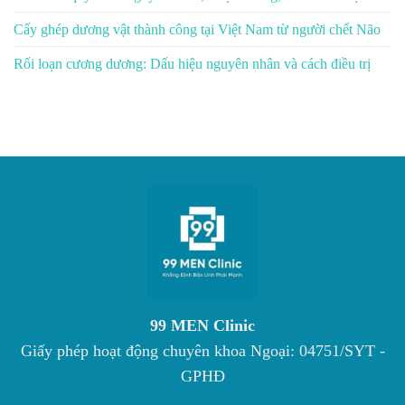
Cấy ghép dương vật thành công tại Việt Nam từ người chết Não
Rối loạn cương dương: Dấu hiệu nguyên nhân và cách điều trị
99 MEN Clinic
Giấy phép hoạt động chuyên khoa Ngoại: 04751/SYT -
GPHĐ