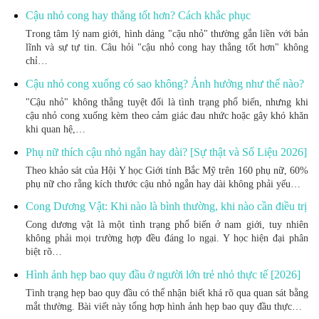
Cậu nhỏ cong hay thẳng tốt hơn? Cách khắc phục
Trong tâm lý nam giới, hình dáng "cậu nhỏ" thường gắn liền với bản
lĩnh và sự tự tin. Câu hỏi "cậu nhỏ cong hay thẳng tốt hơn" không
chỉ…
Cậu nhỏ cong xuống có sao không? Ảnh hưởng như thế nào?
"Cậu nhỏ" không thẳng tuyệt đối là tình trạng phổ biến, nhưng khi
cậu nhỏ cong xuống kèm theo cảm giác đau nhức hoặc gây khó khăn
khi quan hệ,…
Phụ nữ thích cậu nhỏ ngắn hay dài? [Sự thật và Số Liệu 2026]
Theo khảo sát của Hội Y học Giới tính Bắc Mỹ trên 160 phụ nữ, 60%
phụ nữ cho rằng kích thước cậu nhỏ ngắn hay dài không phải yếu…
Cong Dương Vật: Khi nào là bình thường, khi nào cần điều trị
Cong dương vật là một tình trạng phổ biến ở nam giới, tuy nhiên
không phải mọi trường hợp đều đáng lo ngại. Y học hiện đại phân
biệt rõ…
Hình ảnh hẹp bao quy đầu ở người lớn trẻ nhỏ thực tế [2026]
Tình trạng hẹp bao quy đầu có thể nhận biết khá rõ qua quan sát bằng
mắt thường. Bài viết này tổng hợp hình ảnh hẹp bao quy đầu thực…