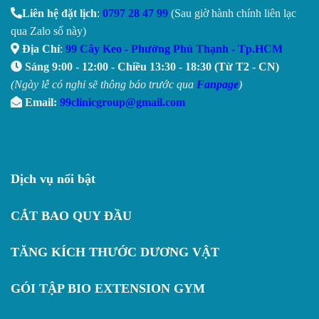
Liên hệ đặt lịch
:
0797 28 47 99
(Sau giờ hành chính liên lạc
qua Zalo số này)
Địa Chỉ
:
99 Cây Keo - Phường Phú Thạnh - Tp.HCM
Sáng 9:00 - 12:00 - Chiều 13:30 - 18:30 (Từ T2 - CN)
(Ngày lễ có nghỉ sẽ thông báo trước qua
Fanpage
)
Email:
99clinicgroup@gmail.com
Dịch vụ nổi bật
CẮT BAO QUY ĐẦU
TĂNG KÍCH THƯỚC DƯƠNG VẬT
GÓI TẬP BIO EXTENSION GYM