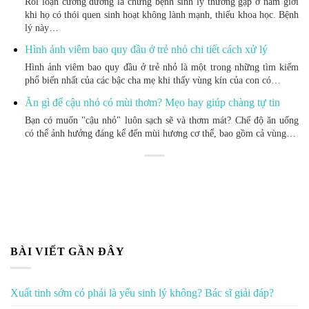
Rối loạn cương dương là chứng bệnh sinh lý thường gặp ở nam giới
khi họ có thói quen sinh hoạt không lành mạnh, thiếu khoa học. Bệnh
lý này…
Hình ảnh viêm bao quy đầu ở trẻ nhỏ chi tiết cách xử lý
Hình ảnh viêm bao quy đầu ở trẻ nhỏ là một trong những tìm kiếm
phổ biến nhất của các bậc cha mẹ khi thấy vùng kín của con có…
Ăn gì để cậu nhỏ có mùi thơm? Mẹo hay giúp chàng tự tin
Bạn có muốn "cậu nhỏ" luôn sạch sẽ và thơm mát? Chế độ ăn uống
có thể ảnh hưởng đáng kể đến mùi hương cơ thể, bao gồm cả vùng…
BÀI VIẾT GẦN ĐÂY
Xuất tinh sớm có phải là yếu sinh lý không? Bác sĩ giải đáp?