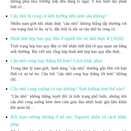
không phải mọi trường hợp đều đáng lo ngại. Y học hiện đại phân
biệt rõ…
Cậu nhỏ bị cong có ảnh hưởng đến sinh sản không?
Nhiều nam giới khi nhận thấy "cậu nhỏ" không thẳng tắp thường rơi
vào trạng thái lo âu, tự ti, đặc biệt là nỗi sợ cậu nhỏ bị cong có…
Hình ảnh hẹp bao quy đầu ở người lớn trẻ nhỏ thực tế [2026]
Tình trạng hẹp bao quy đầu có thể nhận biết khá rõ qua quan sát bằng
mắt thường. Bài viết này tổng hợp hình ảnh hẹp bao quy đầu thực…
Cậu nhỏ cong hay thẳng tốt hơn? Cách khắc phục
Trong tâm lý nam giới, hình dáng "cậu nhỏ" thường gắn liền với bản
lĩnh và sự tự tin. Câu hỏi "cậu nhỏ cong hay thẳng tốt hơn" không
chỉ…
Cậu nhỏ cong xuống có sao không? Ảnh hưởng như thế nào?
"Cậu nhỏ" không thẳng tuyệt đối là tình trạng phổ biến, nhưng khi
cậu nhỏ cong xuống kèm theo cảm giác đau nhức hoặc gây khó khăn
khi quan hệ,…
Rối loạn cương dương ở trẻ em: Nguyên nhân và cách khắc
phục