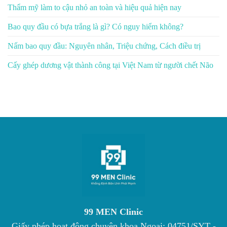
Thẩm mỹ làm to cậu nhỏ an toàn và hiệu quả hiện nay
Bao quy đầu có bựa trắng là gì? Có nguy hiểm không?
Nấm bao quy đầu: Nguyên nhân, Triệu chứng, Cách điều trị
Cấy ghép dương vật thành công tại Việt Nam từ người chết Não
99 MEN Clinic
Giấy phép hoạt động chuyên khoa Ngoại: 04751/SYT -