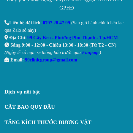
GPHĐ
Liên hệ đặt lịch
:
0797 28 47 99
(Sau giờ hành chính liên lạc
qua Zalo số này)
Địa Chỉ
:
99 Cây Keo - Phường Phú Thạnh - Tp.HCM
Sáng 9:00 - 12:00 - Chiều 13:30 - 18:30 (Từ T2 - CN)
(Ngày lễ có nghỉ sẽ thông báo trước qua
Fanpage
)
Email:
99clinicgroup@gmail.com
Dịch vụ nổi bật
CẮT BAO QUY ĐẦU
TĂNG KÍCH THƯỚC DƯƠNG VẬT