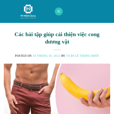
Skip
to
content
Các bài tập giúp cải thiện việc cong
dương vật
POSTED ON
10 THÁNG 10, 2022
BY
TS.BS LÊ TRỌNG KHÔI