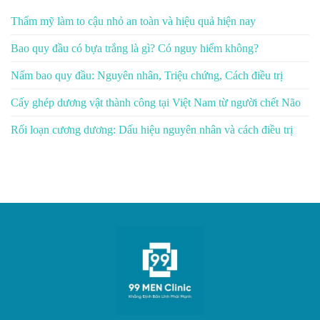
Thẩm mỹ làm to cậu nhỏ an toàn và hiệu quả hiện nay
Bao quy đầu có bựa trắng là gì? Có nguy hiểm không?
Nấm bao quy đầu: Nguyên nhân, Triệu chứng, Cách điều trị
Cấy ghép dương vật thành công tại Việt Nam từ người chết Não
Rối loạn cương dương: Dấu hiệu nguyên nhân và cách điều trị