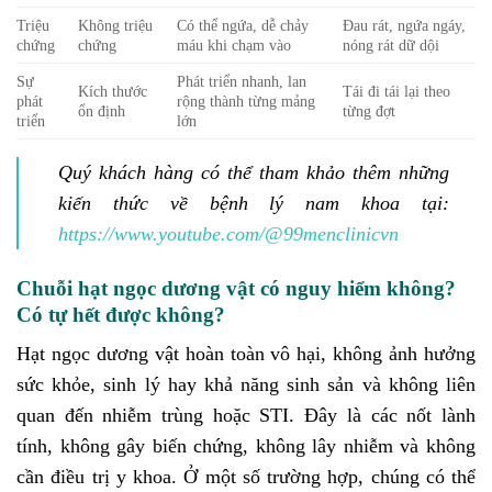
Triệu
Không triệu
Có thể ngứa, dễ chảy
Đau rát, ngứa ngáy,
chứng
chứng
máu khi chạm vào
nóng rát dữ dội
Sự
Phát triển nhanh, lan
Kích thước
Tái đi tái lại theo
phát
rộng thành từng mảng
ổn định
từng đợt
triển
lớn
Quý khách hàng có thể tham khảo thêm những
kiến thức về bệnh lý nam khoa tại:
https://www.youtube.com/@99menclinicvn
Chuỗi hạt ngọc dương vật có nguy hiểm không?
Có tự hết được không?
Hạt ngọc dương vật hoàn toàn vô hại, không ảnh hưởng
sức khỏe, sinh lý hay khả năng sinh sản và không liên
quan đến nhiễm trùng hoặc STI. Đây là các nốt lành
tính, không gây biến chứng, không lây nhiễm và không
cần điều trị y khoa. Ở một số trường hợp, chúng có thể