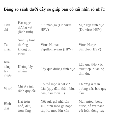
Bảng so sánh dưới đây sẽ giúp bạn có cái nhìn rõ nhất:
Hạt ngọc
Tiêu
Sùi mào gà (Do virus
Mụn rộp sinh dục
dương vật
chí
HPV)
(Do virus HSV)
(lành tính)
Sinh lý bình
Tác
thường,
Virus Human
Virus Herpes
nhân
không do
Papillomavirus (HPV)
Simplex (HSV)
virus
Khả
Lây qua tiếp xúc
năng
Không lây
Lây qua đường tình dục
trực tiếp, quan hệ
lây
nhiễm
tình dục
nhiễm
Có thể mọc ở bất cứ
Thường ở thân
Chỉ ở vành,
Vị trí
đâu (quy đầu, thân, bìu,
dương vật, bao quy
rãnh quy đầu
bẹn, hậu môn…)
đầu
Hạt tròn
Nốt sùi, gai nhú sần
Mụn nước, bọng
Hình
nhỏ, đều,
sùi, hình mào gà hoặc
nước, dễ vỡ thành
thái
trơn láng
súp lơ, mọc lộn xộn
vết loét, đóng vảy