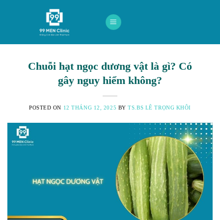
Skip
to
content
Chuỗi hạt ngọc dương vật là gì? Có
gây nguy hiểm không?
POSTED ON
12 THÁNG 12, 2025
BY
TS.BS LÊ TRỌNG KHÔI