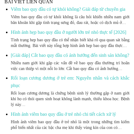
BÀI VIẾT LIÊN QUAN
Viêm bao quy đầu có tự khỏi không? Giải đáp từ chuyên gia
Viêm bao quy đầu có tự khỏi không là câu hỏi khiến nhiều nam giới
băn khoăn khi gặp tình trạng sưng đỏ, đau rát, hoặc có dịch mủ ở…
Hình ảnh hẹp bao quy đầu ở người lớn trẻ nhỏ thực tế [2026]
Tình trạng hẹp bao quy đầu có thể nhận biết khá rõ qua quan sát bằng
mắt thường. Bài viết này tổng hợp hình ảnh hẹp bao quy đầu thực…
[Giải đáp] Cắt bao quy đầu có ảnh hưởng đến sinh sản không?
Nhiều nam giới khi gặp các vấn đề về bao quy đầu thường trì hoãn
việc can thiệp vì một nỗi lo lớn: Cắt bao quy đầu có ảnh hưởng…
Rối loạn cương dương ở trẻ em: Nguyên nhân và cách khắc
phục
Rối loạn cương dương là chứng bệnh sinh lý thường gặp ở nam giới
khi họ có thói quen sinh hoạt không lành mạnh, thiếu khoa học. Bệnh
lý này…
Hình ảnh viêm bao quy đầu ở trẻ nhỏ chi tiết cách xử lý
Hình ảnh viêm bao quy đầu ở trẻ nhỏ là một trong những tìm kiếm
phổ biến nhất của các bậc cha mẹ khi thấy vùng kín của con có…