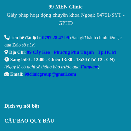
99 MEN Clinic
Giấy phép hoạt động chuyên khoa Ngoại: 04751/SYT -
GPHĐ
Liên hệ đặt lịch
:
0797 28 47 99
(Sau giờ hành chính liên lạc
qua Zalo số này)
Địa Chỉ
:
99 Cây Keo - Phường Phú Thạnh - Tp.HCM
Sáng 9:00 - 12:00 - Chiều 13:30 - 18:30 (Từ T2 - CN)
(Ngày lễ có nghỉ sẽ thông báo trước qua
Fanpage
)
Email:
99clinicgroup@gmail.com
Dịch vụ nổi bật
CẮT BAO QUY ĐẦU